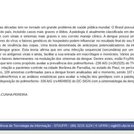
mas décadas tem se tornado um grande problema de saúde pública mundial. O Brasil poss
o país, incluindo casos mais graves e óbitos. A patologia é atualmente classificada em 
e com sinais e sintomas mais graves e seu correto manejo clínico. A dengue possui um
 do vírus e fatores genéticos do hospedeiro podem influenciar no resultado final do seu f
es de virulência das cepas. Uma teoria denominada de anticorpos potencializadores da 
dengue grave. Esta teoria afirma que em uma infecção sequencial (secundária) por um s
zar os antígenos virais e ainda, facilitar a sua entrada em macrófagos e monócitos. Vários
fatores determinantes na modulação dos sintomas da dengue. Dentre estes, estão FcyRIIa,
, que tem como propósito avaliar a prevalência dos polimorfismos -238 A/G (rs361525) do
elação a pacientes controle na cidade litorânea de Parnaíba, no estado do Piauí, no períod
sto, 109 amostras confirmadas para a dengue foram analisadas até o momento, sendo 107
olimorfirmos e as análises estatísticas para avaliar a relação dos genótipos com a patolo
disposição do polimorfismo -336 A/G (rs4804803) do DC-SIGN com a sintomatologia da den
DA CUNHA PEREIRA
ência de Tecnologia da Informação - STI/UFPI - (86) 3215-1124 | © UFRN | sigjb03.ufpi.br.i