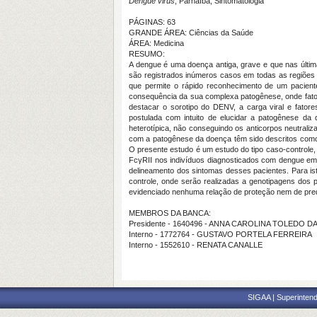
Dengue virus
, Parnaíba, Sintomatologia
PÁGINAS: 63
GRANDE ÁREA: Ciências da Saúde
ÁREA: Medicina
RESUMO:
A dengue é uma doença antiga, grave e que nas últi
são registrados inúmeros casos em todas as regiões d
que permite o rápido reconhecimento de um pacient
consequência da sua complexa patogênese, onde fatores
destacar o sorotipo do DENV, a carga viral e fator
postulada com intuito de elucidar a patogênese da 
heterotípica, não conseguindo os anticorpos neutrali
com a patogênese da doença têm sido descritos como 
O presente estudo é um estudo do tipo caso-controle
FcγRII nos indivíduos diagnosticados com dengue em r
delineamento dos sintomas desses pacientes. Para i
controle, onde serão realizadas a genotipagens dos p
evidenciado nenhuma relação de proteção nem de pre
MEMBROS DA BANCA:
Presidente - 1640496 - ANNA CAROLINA TOLEDO 
Interno - 1772764 - GUSTAVO PORTELA FERREIRA
Interno - 1552610 - RENATA CANALLE
SIGAA | Superintend