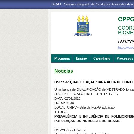
SIGAA - Sistema Integrado de Gestão de Atividades Ac
CPP
COORD
BIOME
UNIVER
http://ww
Programa
Ensino
Calendário
Processos 
Notícias
Banca de QUALIFICAÇÃO: IARA ALDA DE FONTE
Uma banca de QUALIFICAÇÃO de MESTRADO foi cada
DISCENTE: IARA ALDA DE FONTES GOIS
DATA: 02/09/2015
HORA: 08:30
LOCAL: CMRV - Sala da Pós-Graduação
TÍTULO:
PREVALÊNCIA E INFLUÊNCIA DE POLIMORFISM
POPULAÇÃO DO NORDESTE DO BRASIL
PALAVRAS-CHAVES: