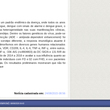
ui um padrão endêmico da doença, onde todos os anos
dengue, dengue com sinais de alarme e dengue grave, o
a heterogeneidade nas suas manifestações clínicas,
enótipo. Dentre os fatores genéticos do vírus, pode-se
infecção (ADE –
antípoda dependent enhancement)
foi
orotipo diferente, a resposta imunológica atuante é
 polimorfismos em diversos genes humanos relacionados
 VDR, CD209, IL-4, IL-6, TNF-α, INF-γ, entre outros.
 TNF-α, -336 A/G (rs4804803) do DC-SIGN e 131 R/R do
o de 2014 a 2016 e avaliar a sua influência quanto ao
 de indivíduos com FD e 02 com FHD, e xxx pacientes
gia. Os resultados preliminares mostraram que não foi
gue
Notícia cadastrada em:
24/08/2015 08:56
nstancia1
08/08/2026 04:43