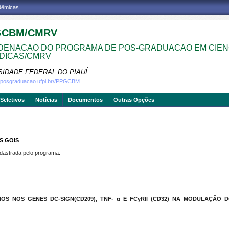
adêmicas
GCBM/CMRV
ENACAO DO PROGRAMA DE POS-GRADUACAO EM CIEN
DICAS/CMRV
SIDADE FEDERAL DO PIAUÍ
w.posgraduacao.ufpi.br//PPGCBM
Seletivos
Notícias
Documentos
Outras Opções
S GOIS
strada pelo programa.
OS NOS GENES DC-SIGN(CD209), TNF-
α E FCγRII (CD32) NA MODULAÇÃO 