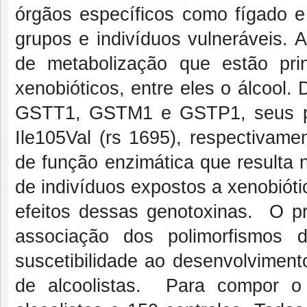
órgãos específicos como fígado 
grupos e indivíduos vulneráveis.
de metabolização que estão prin
xenobióticos, entre eles o álcool
GSTT1, GSTM1 e GSTP1, seus p
Ile105Val (rs 1695), respectivame
de função enzimática que resulta 
de indivíduos expostos a xenobiót
efeitos dessas genotoxinas. O pr
associação dos polimorfism
suscetibilidade ao desenvolvimen
de alcoolistas. Para compor o