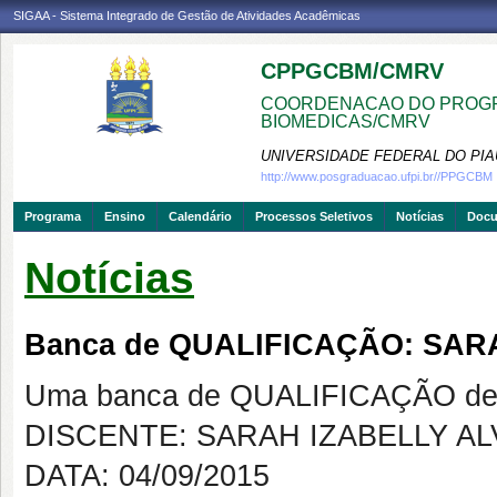
SIGAA - Sistema Integrado de Gestão de Atividades Acadêmicas
CPPGCBM/CMRV
COORDENACAO DO PROGR
BIOMEDICAS/CMRV
UNIVERSIDADE FEDERAL DO PIA
http://www.posgraduacao.ufpi.br//PPGCBM
Programa
Ensino
Calendário
Processos Seletivos
Notícias
Doc
Notícias
Banca de QUALIFICAÇÃO: SAR
Uma banca de QUALIFICAÇÃO de 
DISCENTE: SARAH IZABELLY A
DATA: 04/09/2015