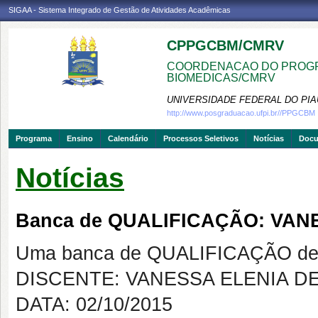
SIGAA - Sistema Integrado de Gestão de Atividades Acadêmicas
CPPGCBM/CMRV
COORDENACAO DO PROGR
BIOMEDICAS/CMRV
UNIVERSIDADE FEDERAL DO PIA
http://www.posgraduacao.ufpi.br//PPGCBM
Programa
Ensino
Calendário
Processos Seletivos
Notícias
Doc
Notícias
Banca de QUALIFICAÇÃO: VAN
Uma banca de QUALIFICAÇÃO de 
DISCENTE: VANESSA ELENIA D
DATA: 02/10/2015