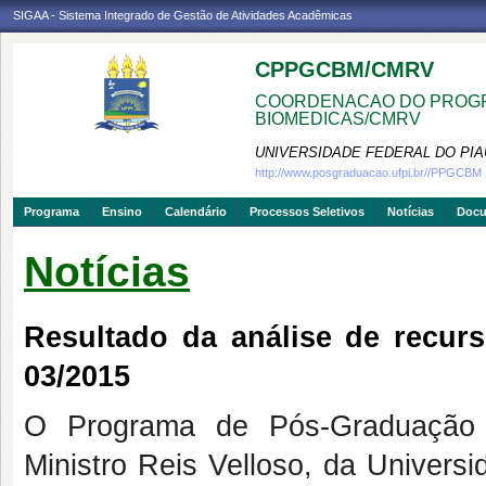
SIGAA - Sistema Integrado de Gestão de Atividades Acadêmicas
CPPGCBM/CMRV
COORDENACAO DO PROGR
BIOMEDICAS/CMRV
UNIVERSIDADE FEDERAL DO PIA
http://www.posgraduacao.ufpi.br//PPGCBM
Programa
Ensino
Calendário
Processos Seletivos
Notícias
Doc
Notícias
Resultado da análise de recur
03/2015
O Programa de Pós-Graduação 
Ministro Reis Velloso, da Universi