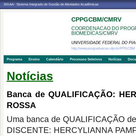
SIGAA - Sistema Integrado de Gestão de Atividades Acadêmicas
CPPGCBM/CMRV
COORDENACAO DO PROGR
BIOMEDICAS/CMRV
UNIVERSIDADE FEDERAL DO PIA
http://www.posgraduacao.ufpi.br//PPGCBM
Programa
Ensino
Calendário
Processos Seletivos
Notícias
Doc
Notícias
Banca de QUALIFICAÇÃO: H
ROSSA
Uma banca de QUALIFICAÇÃO de 
DISCENTE: HERCYLIANNA PA