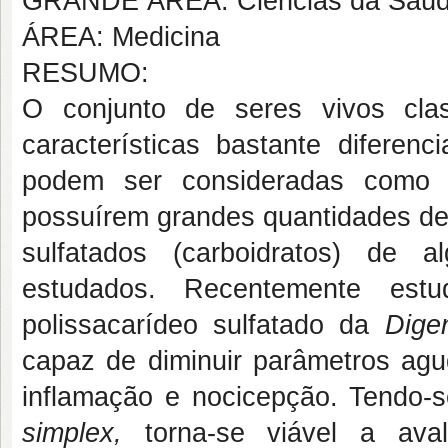
GRANDE ÁREA: Ciências da Saú
ÁREA: Medicina
RESUMO:
O conjunto de seres vivos cla
características bastante difere
podem ser consideradas como u
possuírem grandes quantidades de 
sulfatados (carboidratos) de 
estudados. Recentemente est
polissacarídeo sulfatado da
Dige
capaz de diminuir parâmetros ag
inflamação e nocicepção. Tendo-
simplex,
torna-se viável a avali