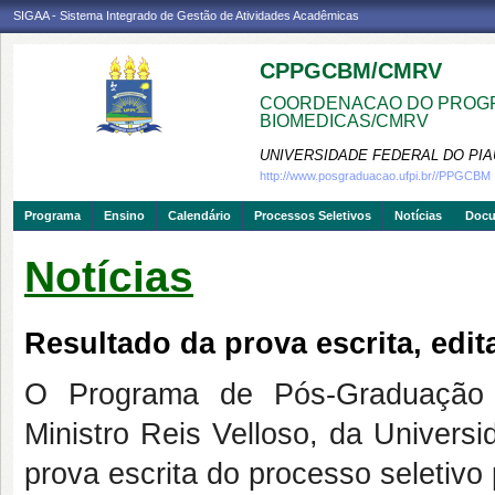
SIGAA - Sistema Integrado de Gestão de Atividades Acadêmicas
CPPGCBM/CMRV
COORDENACAO DO PROGR
BIOMEDICAS/CMRV
UNIVERSIDADE FEDERAL DO PIA
http://www.posgraduacao.ufpi.br//PPGCBM
Programa
Ensino
Calendário
Processos Seletivos
Notícias
Doc
Notícias
Resultado da prova escrita, edit
O Programa de Pós-Graduação
Ministro Reis Velloso, da Universi
prova escrita do processo seletivo