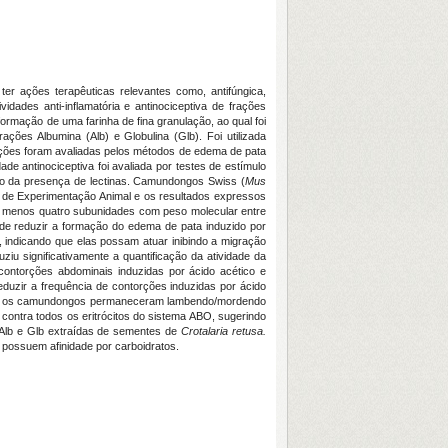
r ações terapêuticas relevantes como, antifúngica,
ividades anti-inflamatória e antinociceptiva de frações
formação de uma farinha de fina granulação, ao qual foi
ções Albumina (Alb) e Globulina (Glb). Foi utilizada
 frações foram avaliadas pelos métodos de edema de pata
ade antinociceptiva foi avaliada por testes de estímulo
ação da presença de lectinas. Camundongos Swiss (
Mus
iro de Experimentação Animal e os resultados expressos
os menos quatro subunidades com peso molecular entre
s de reduzir a formação do edema de pata induzido por
 indicando que elas possam atuar inibindo a migração
iu significativamente a quantificação da atividade da
 contorções abdominais induzidas por ácido acético e
eduzir a frequência de contorções induzidas por ácido
 que os camundongos permaneceram lambendo/mordendo
contra todos os eritrócitos do sistema ABO, sugerindo
s Alb e Glb extraídas de sementes de
Crotalaria retusa.
 possuem afinidade por carboidratos.