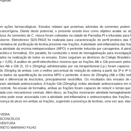
vegetais
m ações farmacológicas. Estudos relatam que proteínas advindas de sementes podem te
nticancerígena. Diante deste potencial, o presente estudo teve como objetivo avaliar as at
etusa
. As sementes de
C. retusa
foram coletadas na cidade de Parnaíba-PI e trituradas para 
ne. Eletroforese SDS-PAGE foi realizada para caracterização do perfil proteico das fra
entativa de purificação de lectina presente nas frações. A atividade anti-inflamatória das
a atividade da enzima mieloperoxidase (MPO) e peritonite induzida por carragenina. A ativid
cético e formalina). Em paralelo, foi conduzido o teste de hemaglutinação para investig
izados na realização de todos os ensaios. Estes seguiram as diretrizes do Colégio Brasile
 0,05). A análise do perfil eletroforético mostrou que as frações Alb e Glb possuem pel
s Alb e Glb (5, 10 e 20mg/kg) administradas por via intraperitoneal (i.p.) foram capaze
e de 20mg/kg de ambas com o melhor percentual de redução do edema a partir da 3ª e 4ª h,
os dados da quantificação da enzima MPO e peritonite. A dose de 20mg/kg (Alb e Glb) reduz
l e diferencial de leucócitos, principalmente neutrófilos. Os resultados dos ensaios de
m atividade antinociceptiva. A fração Glb (20mg/kg) exibiu atividade antinociceptiva em r
ontrole. No ensaio de formalina, ambas as frações foram capazes de reduzir o tempo
ada com mecanismos centrais. Além disso, as frações mostraram atividade hemaglutinante 
ctina pode estar associada com a atividade anti-inflamatória e antinociceptiva das fraçõe
presença de picos em ambas as frações, sugerindo a presença de lectinas, uma vez que, elas
IVEIRA
 VASCONCELOS
O VENTURA
BARRETO MARINHO FILHO