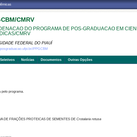
adêmicas
GCBM/CMRV
ENACAO DO PROGRAMA DE POS-GRADUACAO EM CIEN
DICAS/CMRV
SIDADE FEDERAL DO PIAUÍ
w.posgraduacao.ufpi.br//PPGCBM
Seletivos
Notícias
Documentos
Outras Opções
pelo programa.
TIVA DE FRAÇÕES PROTEICAS DE SEMENTES DE
Crotalaria retusa