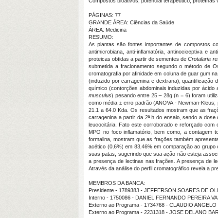
Compostos bioativos, potencial terapêutico, proteínas 
PÁGINAS: 77
GRANDE ÁREA: Ciências da Saúde
ÁREA: Medicina
RESUMO:
As plantas são fontes importantes de compostos co
antimicrobiana, anti-inflamatória, antinociceptiva e a
proteicas obtidas a partir de sementes de
Crotalaria r
submetida a fracionamento segundo o método de Osbor
cromatografia por afinidade em coluna de guar gum na t
(induzido por carragenina e dextrana), quantificação d
químico (contorções abdominais induzidas por ácido a
musculus
) pesando entre 25 – 28g (n = 6) foram util
como média ± erro padrão (ANOVA - Newman-Kleus; p <
21.1 a 64.0 Kda. Os resultados mostram que as fraçõe
carragenina a partir da 2ª h do ensaio, sendo a dos
leucocitária. Fato este corroborado e reforçado com 
MPO no foco inflamatório, bem como, a contagem tota
formalina, mostram que as frações também apresentara
acético (0,6%) em 83,46% em comparação ao grupo c
suas patas, sugerindo que sua ação não esteja associ
a presença de lectinas nas frações. A presença de le
Através da análise do perfil cromatográfico revela a 
MEMBROS DA BANCA:
Presidente - 1789383 - JEFFERSON SOARES DE OL
Interno - 1750086 - DANIEL FERNANDO PEREIRA
Externo ao Programa - 1734768 - CLAUDIO ANGEL
Externo ao Programa - 2231318 - JOSE DELANO 