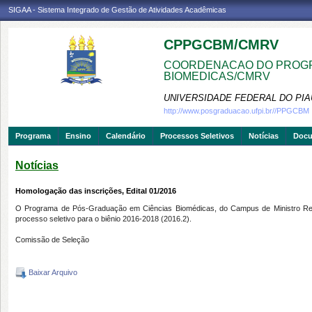
SIGAA - Sistema Integrado de Gestão de Atividades Acadêmicas
CPPGCBM/CMRV
COORDENACAO DO PROGR
BIOMEDICAS/CMRV
UNIVERSIDADE FEDERAL DO PIA
http://www.posgraduacao.ufpi.br//PPGCBM
Programa
Ensino
Calendário
Processos Seletivos
Notícias
Doc
Notícias
Homologação das inscrições, Edital 01/2016
O Programa de Pós-Graduação em Ciências Biomédicas, do Campus de Ministro Reis V
processo seletivo para o biênio 2016-2018 (2016.2).
Comissão de Seleção
Baixar Arquivo