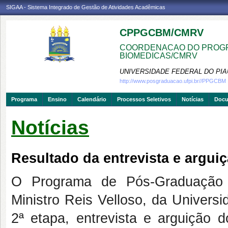
SIGAA - Sistema Integrado de Gestão de Atividades Acadêmicas
CPPGCBM/CMRV
COORDENACAO DO PROGR
BIOMEDICAS/CMRV
UNIVERSIDADE FEDERAL DO PIA
http://www.posgraduacao.ufpi.br//PPGCBM
Programa
Ensino
Calendário
Processos Seletivos
Notícias
Doc
Notícias
Resultado da entrevista e arguiç
O Programa de Pós-Graduação
Ministro Reis Velloso, da Universi
2ª etapa, entrevista e arguição d