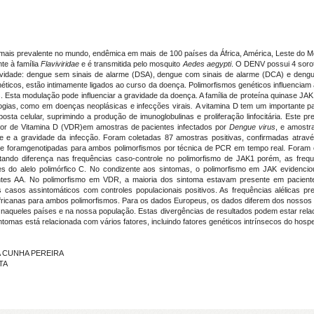
s mais prevalente no mundo, endêmica em mais de 100 países da África, América, Leste do Me
e à família
Flaviviridae
e é transmitida pelo mosquito
Aedes aegypti
. O DENV possui 4 sorot
idade: dengue sem sinais de alarme (DSA), dengue com sinais de alarme (DCA) e dengue 
néticos, estão intimamente ligados ao curso da doença. Polimorfismos genéticos influencia
s. Esta modulação pode influenciar a gravidade da doença. A família de proteína quinase JAK
logias, como em doenças neoplásicas e infecções virais
.
A vitamina D tem um importante p
sta celular, suprimindo a produção de imunoglobulinas e proliferação linfocitária. Este pr
or de Vitamina D (VDR)em amostras de pacientes infectados por
Dengue virus
, e amostra
te e a gravidade da infecção. Foram coletadas 87 amostras positivas, confirmadas atrav
que foramgenotipadas para ambos polimorfismos por técnica de PCR em tempo real. Foram
tando diferença nas frequências caso-controle no polimorfismo de JAK1 porém, as freq
ores do alelo polimórfico C. No condizente aos sintomas, o polimorfismo em JAK evidenc
ntes AA. No polimorfismo em VDR, a maioria dos sintoma estavam presente em pacient
s casos assintomáticos com controles populacionais positivos. As frequências alélicas 
fricanas para ambos polimorfismos. Para os dados Europeus, os dados diferem dos nossos
ia naqueles países e na nossa população. Estas divergências de resultados podem estar re
omas está relacionada com vários fatores, incluindo fatores genéticos intrínsecos do hospe
DA CUNHA PEREIRA
TA