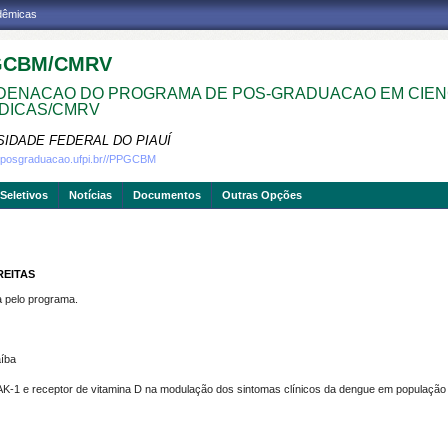
adêmicas
GCBM/CMRV
ENACAO DO PROGRAMA DE POS-GRADUACAO EM CIEN
DICAS/CMRV
SIDADE FEDERAL DO PIAUÍ
w.posgraduacao.ufpi.br//PPGCBM
Seletivos
Notícias
Documentos
Outras Opções
REITAS
pelo programa.
aíba
JAK-1 e receptor de vitamina D na modulação dos sintomas clínicos da dengue em população 