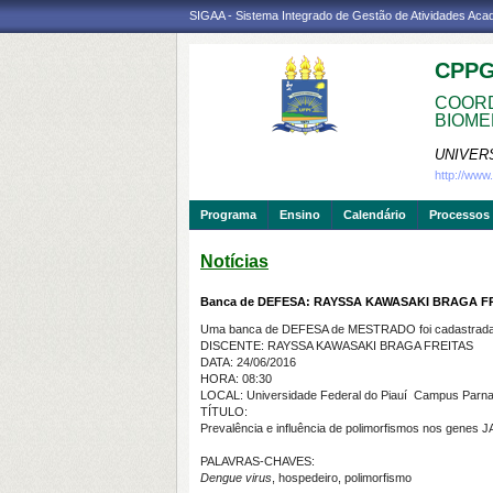
SIGAA - Sistema Integrado de Gestão de Atividades Ac
CPP
COORD
BIOME
UNIVER
http://ww
Programa
Ensino
Calendário
Processos 
Notícias
Banca de DEFESA: RAYSSA KAWASAKI BRAGA F
Uma banca de DEFESA de MESTRADO foi cadastrada 
DISCENTE: RAYSSA KAWASAKI BRAGA FREITAS
DATA: 24/06/2016
HORA: 08:30
LOCAL: Universidade Federal do Piauí  Campus Parn
TÍTULO:
Prevalência e influência de polimorfismos nos genes 
PALAVRAS-CHAVES:
Dengue virus
, hospedeiro, polimorfismo