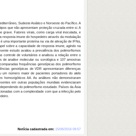
diterrâneo, Sudeste Asiático e Noroeste do Pacífico. A
ipos que não apresentam proteção cruzada entre si. A
grave. Fatores virais, como carga viral inoculada, e
m a resposta imune do hospedeiro através da modulação
 é uma importante proteína na via de ativação de IFNα,
apel sobre a capacidade de resposta imune, agindo na
esente estudo avaliou a prevalência dos polimorfismos
s controle de voluntários e analisou a relação entre o
és de analise molecular ou sorológica e 107 amostras
 comparadas frequências genotípicas dos polimorfismo
uências genotípicas de VDR apresentaram diferenças
iou um número maior de pacientes portadores do alelo
es homozigóticos AA. As análises não demonstraram
presentes em outras populações mundiais evidenciaram
 dependendo do polimorfismo estudado. Países da Ásia
lacionadas com a complexidade com que a infecção pelo
deiro.
Notícia cadastrada em:
15/06/2016 09:57