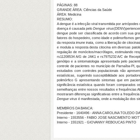
PÁGINAS: 88
GRANDE ÁREA: Ciências da Saúde
ÁREA: Medicina
RESUMO:
A dengue é a infecção viral transmitida por artrópode
doença é causada pelo
Dengue virus
(DENV)pertencent
dengue pode ser classificada de acordo com sua grav
fatores do hospedeiro, como idade e polimorfismos ge
da resposta imune inata, como a liberação de citocina
e modula a resposta desta citocina em diversas pato
regulação de monócitos/macrófagos, estimulando respo
rs11208534 A/G de JAK1 e rs7975232 A/C de Recept
genótipo e a sintomatologia apresentada pelo pacien
controle de pacientes no município de Parnaíba-PI, 
estudados com controles populacionais não apresen
estatísticas, sugerindo susceptibilidade aos portad
polimórfico G apresentando sintomas que em pacie
significância estatística quando foram comparados o
semelhanças entre nossos resultados e frequências A
mostraram diferenças significativas entre a frequênc
Dengue virus
é manifestada, onde a modulação dos sint
MEMBROS DA BANCA:
Presidente - 1640496 - ANNA CAROLINA TOLEDO 
Interno - 1553556 - FABIO JOSE NASCIMENTO MOT
Interno - 1551921 - GIOVANNY REBOUCAS PINTO