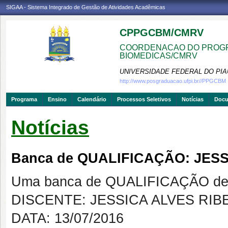
SIGAA - Sistema Integrado de Gestão de Atividades Acadêmicas
CPPGCBM/CMRV
COORDENACAO DO PROGR
BIOMEDICAS/CMRV
UNIVERSIDADE FEDERAL DO PIA
http://www.posgraduacao.ufpi.br//PPGCBM
Programa
Ensino
Calendário
Processos Seletivos
Notícias
Doc
Notícias
Banca de QUALIFICAÇÃO: JESS
Uma banca de QUALIFICAÇÃO de 
DISCENTE: JESSICA ALVES RIB
DATA: 13/07/2016