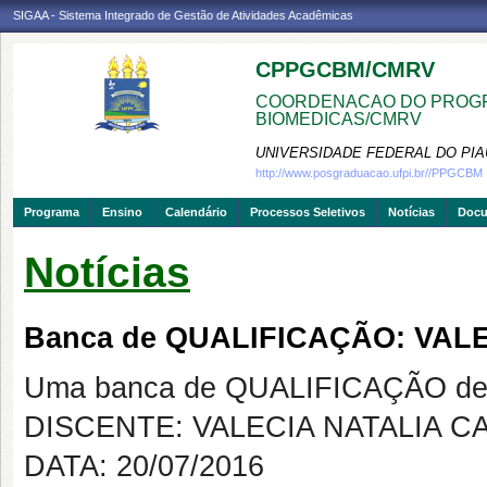
SIGAA - Sistema Integrado de Gestão de Atividades Acadêmicas
CPPGCBM/CMRV
COORDENACAO DO PROGR
BIOMEDICAS/CMRV
UNIVERSIDADE FEDERAL DO PIA
http://www.posgraduacao.ufpi.br//PPGCBM
Programa
Ensino
Calendário
Processos Seletivos
Notícias
Doc
Notícias
Banca de QUALIFICAÇÃO: VAL
Uma banca de QUALIFICAÇÃO de 
DISCENTE: VALECIA NATALIA C
DATA: 20/07/2016