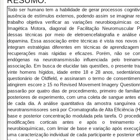
RESUMO:
Todo ser humano tem a habilidade de gerar processos cogniti
ausência de estímulos externos, podendo assim se imaginar re
trabalho objetiva verificar as variações neurobioquímicas o
Imagética Motora, diagonal de Facilitação Neuromuscular P
dessas técnicas por meio de eletroencefalografia e análise 
dopamina. Essa associação entre técnicas é vista nos novos 
integram estratégias diferentes em técnicas de aprendizagem n
recuperações mais rápidas e eficazes. Porém, não se c
endógenas na neurotransmissão influenciada pelo treina
associação. Em busca de elucidar tais questões, o presente t
vinte homens hígidos, idade entre 18 e 28 anos, sedentári
questionário de Oldfield, e assinaram o termo de consentiment
atingirem escore ≥ 15 no Revised Movement Imagery Questionn
passarão por quatro dias de procedimento, primeiro de familiar
posteriores de experimento, com uma coleta de sangue antes e 
de cada dia. A análise quantitativa da amostra sanguínea
neurotransmissores será por Cromatografia de Alta Eficiência (
base e posterior concentração modulada pela tarefa. O proce
modificações corticais antes e após o treinamento 
neurobioquímicas, com limiar de base e variação após execuç
uma caracterização individual de cada participante e posterior 