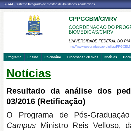
SIGAA - Sistema Integrado de Gestão de Atividades Acadêmicas
CPPGCBM/CMRV
COORDENACAO DO PROGR
BIOMEDICAS/CMRV
UNIVERSIDADE FEDERAL DO PIA
http://www.posgraduacao.ufpi.br//PPGCBM
Programa
Ensino
Calendário
Processos Seletivos
Notícias
Doc
Notícias
Resultado da análise dos ped
03/2016 (Retificação)
O Programa de Pós-Graduação
Campus
Ministro Reis Velloso, d