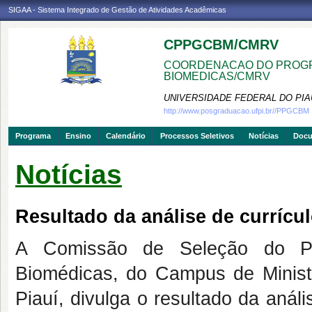
SIGAA - Sistema Integrado de Gestão de Atividades Acadêmicas
CPPGCBM/CMRV
COORDENACAO DO PROGR
BIOMEDICAS/CMRV
UNIVERSIDADE FEDERAL DO PIA
http://www.posgraduacao.ufpi.br//PPGCBM
Programa
Ensino
Calendário
Processos Seletivos
Notícias
Doc
Notícias
Resultado da análise de currícul
A Comissão de Seleção do P
Biomédicas, do Campus de Ministr
Piauí, divulga o resultado da análi