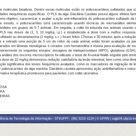
 moléculas bioativas. Dentre essas moléculas estão os polissacarídeos sulfatados que sã
edades bioquímicas específicas. O PLS da alga
Glacilária Caudata
possui alguns efeitos fa
mo objetivo, caracterizar e avaliar a ação anti-inflamatória do polissacarídeo sulfatado da
e estudo, o polissacarídeo será caracterizado usando técnicas de microanálise eleme
didos em grupos de 5-7 animais. Em seguida, a colite foi induzida nos animais usando 
PLS nas doses de (1, 3, 10 mg/kg, i.p.) e estabelecida a dose com a melhor resposta an
lfatado ou dexametasona (2 mg/kg, s.c.) foram feitos 17horas e 30 minutos após a indução
is e retirado uma porção de 5 cm do cólon de cada animal, então foram avaliados os p
dos em lâminas histológicas e corados com hematoxilina e eosina para avaliação de esc
steriormente os seguintes ensaios: dosagens de mieloperoxidase (MPO), glutationa (GSH
análise dos escores microscópicos foi utilizado o teste de Kruskal-Wallis seguido pelo test
na dose de 10 mg/kg demonstrou redução satisfatória da lesão intestinal, bem como uma d
ão significativa dos testes bioquímicos avaliados, como os marcadores de migração de l
 O polissacarídeo da alga marinha
Glacilária caudata
apresentou ação antinflamatória e reduzi
tiva terapêutica promissora para pacientes com colite ulcerativa.
BOSA
IRA
UEIRAS
ência de Tecnologia da Informação - STI/UFPI - (86) 3215-1124 | © UFRN | sigjb04.ufpi.br.i