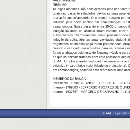
ÁREA: Medicina
RESUMO:
As algas marinhas são consideradas uma rica fonte de
quais são bastante estudados devido às suas propri
sua ação anti-inflamatória. O presente trabalho tem co
induzida pelo ácido acético em camundongos. Nest
camungongos Swiss pesando entre 25-30 g, sendo divi
indução da colite os animais foram tratados com o 
subsequentes. Os tratamentos com o polissacarídeo su
indução da colite, abertas suas cavidades abdomina
fragmentos da mesma peça foram processados, prepara
dividido e estocado em amostras para se realizar po
foram analisados pelo teste de Newman-Keuls e para a 
se que os animais tratados com este polissacarídeo 
do AA. O polissacarídeo estudado, mostrou uma reduç
oxidativo
in vivo
(ácido malonildialdeído e glutationa).
em camundongos, podendo este representar uma alterna
MEMBROS DA BANCA:
Presidente - 1690196 - ANDRE LUIZ DOS REIS BAR
Interno - 1789383 - JEFFERSON SOARES DE OLIVE
Interno - 1637767 - MARCELO DE CARVALHO FILG
SIGAA | Superintend