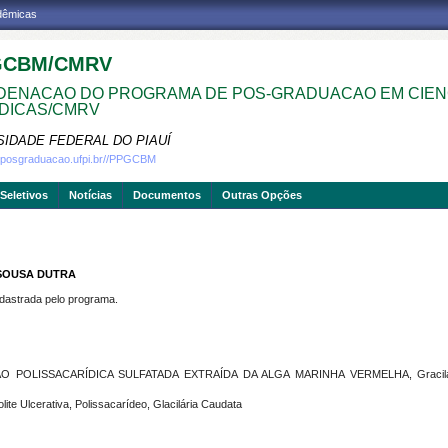
adêmicas
GCBM/CMRV
ENACAO DO PROGRAMA DE POS-GRADUACAO EM CIEN
DICAS/CMRV
SIDADE FEDERAL DO PIAUÍ
w.posgraduacao.ufpi.br//PPGCBM
Seletivos
Notícias
Documentos
Outras Opções
 SOUSA DUTRA
strada pelo programa.
O POLISSACARÍDICA SULFATADA EXTRAÍDA DA ALGA MARINHA VERMELHA, Gracil
te Ulcerativa, Polissacarídeo, Glacilária Caudata