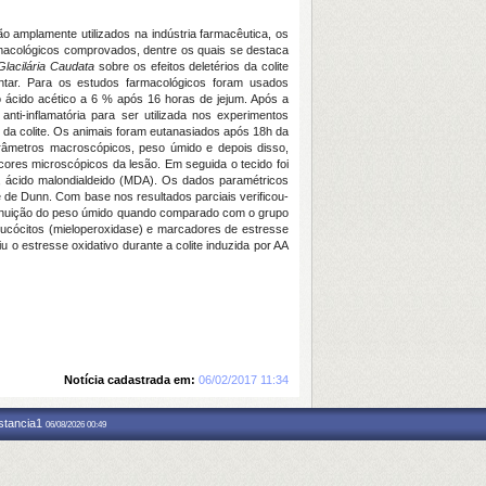
o amplamente utilizados na indústria farmacêutica, os
rmacológicos comprovados, dentre os quais se destaca
Glacilária Caudata
sobre os efeitos deletérios da colite
ntar. Para os estudos farmacológicos foram usados
o ácido acético a 6 % após 16 horas de jejum. Após a
ti-inflamatória para ser utilizada nos experimentos
 da colite. Os animais foram eutanasiados após 18h da
arâmetros macroscópicos, peso úmido e depois disso,
ores microscópicos da lesão. Em seguida o tecido foi
), ácido malondialdeido (MDA). Os dados paramétricos
e de Dunn. Com base nos resultados parciais verificou-
iminuição do peso úmido quando comparado com o grupo
eucócitos (mieloperoxidase) e marcadores de estresse
u o estresse oxidativo durante a colite induzida por AA
Notícia cadastrada em:
06/02/2017 11:34
nstancia1
06/08/2026 00:49