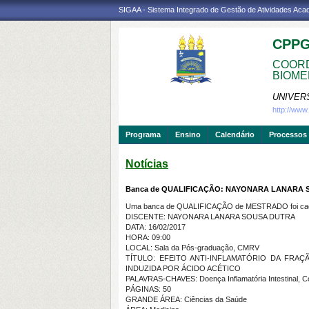
SIGAA - Sistema Integrado de Gestão de Atividades Ac
CPP
COORD
BIOME
UNIVER
http://ww
Programa
Ensino
Calendário
Processos 
Notícias
Banca de QUALIFICAÇÃO: NAYONARA LANARA
Uma banca de QUALIFICAÇÃO de MESTRADO foi cada
DISCENTE: NAYONARA LANARA SOUSA DUTRA
DATA: 16/02/2017
HORA: 09:00
LOCAL: Sala da Pós-graduação, CMRV
TÍTULO: EFEITO ANTI-INFLAMATÓRIO DA FRAÇÃ
INDUZIDA POR ÁCIDO ACÉTICO
PALAVRAS-CHAVES: Doença Inflamatória Intestinal, Coli
PÁGINAS: 50
GRANDE ÁREA: Ciências da Saúde