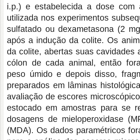
i.p.) e estabelecida a dose com a
utilizada nos experimentos subseq
sulfatado ou dexametasona (2 mg/
após a indução da colite. Os ani
da colite, abertas suas cavidades
cólon de cada animal, então for
peso úmido e depois disso, fra
preparados em lâminas histológic
avaliação de escores microscópicos
estocado em amostras para se rea
dosagens de mieloperoxidase (MP
(MDA). Os dados paramétricos for