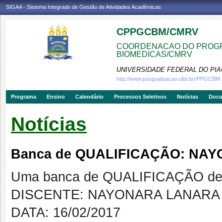
SIGAA - Sistema Integrado de Gestão de Atividades Acadêmicas
CPPGCBM/CMRV
COORDENACAO DO PROGR
BIOMEDICAS/CMRV
UNIVERSIDADE FEDERAL DO PIA
http://www.posgraduacao.ufpi.br//PPGCBM
Programa
Ensino
Calendário
Processos Seletivos
Notícias
Doc
Notícias
Banca de QUALIFICAÇÃO: NA
Uma banca de QUALIFICAÇÃO de 
DISCENTE: NAYONARA LANARA
DATA: 16/02/2017