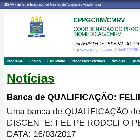
SIGAA - Sistema Integrado de Gestão de Atividades Acadêmicas
CPPGCBM/CMRV
COORDENACAO DO PROGR
BIOMEDICAS/CMRV
UNIVERSIDADE FEDERAL DO PIA
http://www.posgraduacao.ufpi.br//PPGCBM
Programa
Ensino
Calendário
Processos Seletivos
Notícias
Doc
Notícias
Banca de QUALIFICAÇÃO: FEL
Uma banca de QUALIFICAÇÃO de 
DISCENTE: FELIPE RODOLFO PE
DATA: 16/03/2017