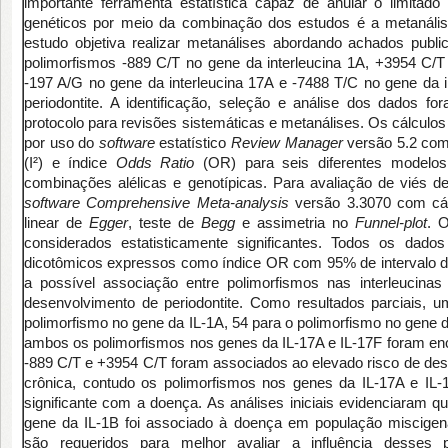
importante ferramenta estatística capaz de anular o limitad
genéticos por meio da combinação dos estudos é a metanálise
estudo objetiva realizar metanálises abordando achados public
polimorfismos -889 C/T no gene da interleucina 1A, +3954 C/T 
-197 A/G no gene da interleucina 17A e -7488 T/C no gene da i
periodontite. A identificação, seleção e análise dos dados f
protocolo para revisões sistemáticas e metanálises. Os cálculos
por uso do
software
estatístico
Review Manager
versão 5.2 com
(I²) e índice
Odds Ratio
(OR) para seis diferentes modelo
combinações alélicas e genotípicas. Para avaliação de viés de
software
Comprehensive Meta-analysis
versão 3.3070 com cál
linear de
Egger
, teste de
Begg
e assimetria no
Funnel-plot
. 
considerados estatisticamente significantes. Todos os dad
dicotômicos expressos como índice OR com 95% de intervalo de 
a possível associação entre polimorfismos nas interleucina
desenvolvimento de periodontite. Como resultados parciais, um
polimorfismo no gene da IL-1A, 54 para o polimorfismo no gene d
ambos os polimorfismos nos genes da IL-17A e IL-17F foram en
-889 C/T e +3954 C/T foram associados ao elevado risco de des
crônica, contudo os polimorfismos nos genes da IL-17A e IL-
significante com a doença. As análises iniciais evidenciaram 
gene da IL-1B foi associado à doença em população miscigen
são requeridos para melhor avaliar a influência desses 