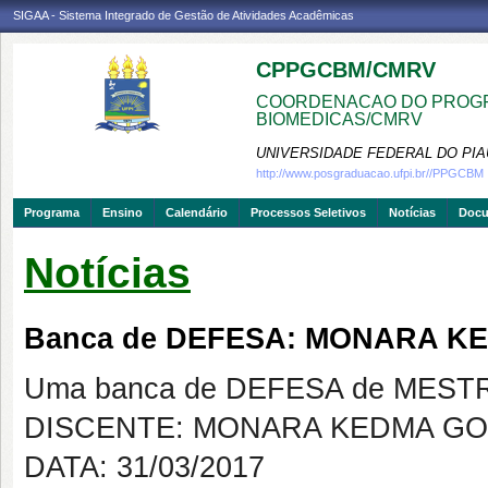
SIGAA - Sistema Integrado de Gestão de Atividades Acadêmicas
CPPGCBM/CMRV
COORDENACAO DO PROGR
BIOMEDICAS/CMRV
UNIVERSIDADE FEDERAL DO PIA
http://www.posgraduacao.ufpi.br//PPGCBM
Programa
Ensino
Calendário
Processos Seletivos
Notícias
Doc
Notícias
Banca de DEFESA: MONARA 
Uma banca de DEFESA de MESTRAD
DISCENTE: MONARA KEDMA G
DATA: 31/03/2017