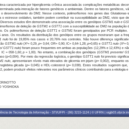
xa caracterizada por hiperglicemia crônica associada às complicações metabólicas decor
terminada pela interação de fatores genéticos e ambientais. Dentre os fatores genéticos, 
a o desenvolvimento do DM2. Nesse contexto, polimorfismos nos genes das Glutationas-s
a o estresse oxidativo, também podem contribuir na susceptibilidade ao DM2, visto que 
as. Diversos estudos têm demonstrado uma associação entre os genótipos
GSTM1 nulo e GST
olimorfismos de deleção de
GSTM1
e
GSTT1
com a susceptibilidade ao DM2 na população d
udo. Os polimorfismos de deleção
GSTT1
e
GSTM1
foram genotipados por PCR multiplex.
 anos. Os resultados da distribuição dos genótipos entre os grupos mostraram que a fre
1
nulo
foi de 19,85% nos casos e 20,76% nos controles. Não houve diferença significativ
eção
GSTM1 nulo
(X²= 0,29,
p
= 0,64; OR= 0,90; IC= 0,64-1,28;
p
=0,65) e
GSTT1 nulo
(X²= 0
o/ GSTT1 nulo)
foram pouco frequentes em ambas as populações (12,29% e 12,43%) e não 
; IC = 058-1,60;
p
= 1,00). No entanto, a combinação dos genótipos (
GSTM1 presente/ GS
o (p<0,004). Por meio da regressão logística, o genótipo G
STT1 nulo
foi previsto signifi
1 nulo
, apresentaram níveis mais elevados de glicemia em jejum (
p
= 0,002), enquanto os
oglobina glicada (
p
= 0,045) e HDL-colesterol (
p
= 0,038).
Estes resultados sugerem que,
podem produzir efeitos relevantes nos parâmetros clínicos contribuindo para a etiologia e
 PERINOTTO
TO YOSHIOKA
ência de Tecnologia da Informação - STI/UFPI - (86) 3215-1124 | © UFRN | sigjb03.ufpi.br.i