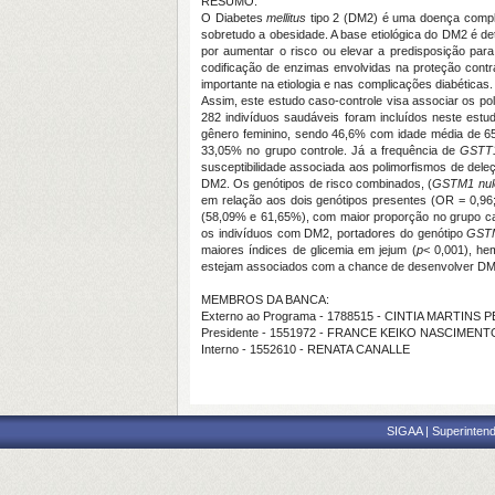
RESUMO:
O Diabetes
mellitus
tipo 2 (DM2) é uma doença comple
sobretudo a obesidade. A base etiológica do DM2 é de
por aumentar o risco ou elevar a predisposição par
codificação de enzimas envolvidas na proteção contr
importante na etiologia e nas complicações diabétic
Assim, este estudo caso-controle visa associar os p
282 indivíduos saudáveis foram incluídos neste est
gênero feminino, sendo 46,6% com idade média de 65
33,05% no grupo controle. Já a frequência de
GSTT
susceptibilidade associada aos polimorfismos de del
DM2. Os genótipos de risco combinados, (
GSTM1 nul
em relação aos dois genótipos presentes (OR = 0,96
(58,09% e 61,65%), com maior proporção no grupo cas
os indivíduos com DM2, portadores do genótipo
GSTM
maiores índices de glicemia em jejum (
p
< 0,001), hem
estejam associados com a chance de desenvolver DM2, 
MEMBROS DA BANCA:
Externo ao Programa - 1788515 - CINTIA MARTINS
Presidente - 1551972 - FRANCE KEIKO NASCIMEN
Interno - 1552610 - RENATA CANALLE
SIGAA | Superintend