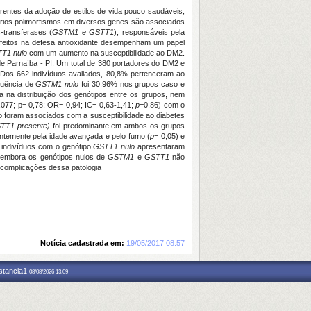
rentes da adoção de estilos de vida pouco saudáveis,
vários polimorfismos em diversos genes são associados
-transferases (
GSTM1 e GSTT1
), responsáveis pela
defeitos na defesa antioxidante desempenham um papel
T1 nulo
com um aumento na susceptibilidade ao DM2.
e Parnaíba - PI. Um total de 380 portadores do DM2 e
 Dos 662 indivíduos avaliados, 80,8% pertenceram ao
quência de
GSTM1
nulo
foi 30,96% nos grupos caso e
a na distribuição dos genótipos entre os grupos, nem
,077; p= 0,78; OR= 0,94; IC= 0,63-1,41;
p
=0,86) com o
foram associados com a susceptibilidade ao diabetes
TT1 presente)
foi predominante em ambos os grupos
cantemente pela idade avançada e pelo fumo (
p
= 0,05) e
 indivíduos com o genótipo
GSTT1 nulo
apresentaram
 embora os genótipos nulos de
GSTM1
e
GSTT1
não
 complicações dessa patologia
Notícia cadastrada em:
19/05/2017 08:57
nstancia1
08/08/2026 13:09