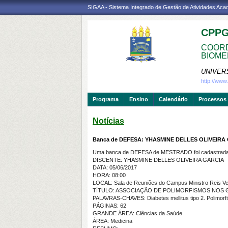
SIGAA - Sistema Integrado de Gestão de Atividades Ac
CPP
COORD
BIOME
UNIVER
http://ww
Programa
Ensino
Calendário
Processos 
Notícias
Banca de DEFESA: YHASMINE DELLES OLIVEIRA
Uma banca de DEFESA de MESTRADO foi cadastrada 
DISCENTE: YHASMINE DELLES OLIVEIRA GARCIA
DATA: 05/06/2017
HORA: 08:00
LOCAL: Sala de Reuniões do Campus Ministro Reis Ve
TÍTULO: ASSOCIAÇÃO DE POLIMORFISMOS NOS G
PALAVRAS-CHAVES: Diabetes mellitus tipo 2. Polimorfi
PÁGINAS: 62
GRANDE ÁREA: Ciências da Saúde
ÁREA: Medicina