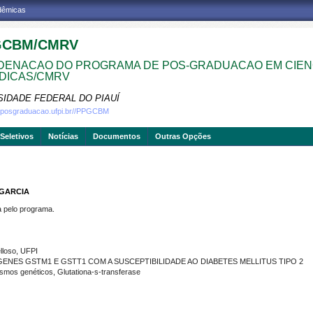
adêmicas
GCBM/CMRV
ENACAO DO PROGRAMA DE POS-GRADUACAO EM CIEN
DICAS/CMRV
SIDADE FEDERAL DO PIAUÍ
w.posgraduacao.ufpi.br//PPGCBM
Seletivos
Notícias
Documentos
Outras Opções
 GARCIA
pelo programa.
lloso, UFPI
ENES GSTM1 E GSTT1 COM A SUSCEPTIBILIDADE AO DIABETES MELLITUS TIPO 2
smos genéticos, Glutationa-s-transferase