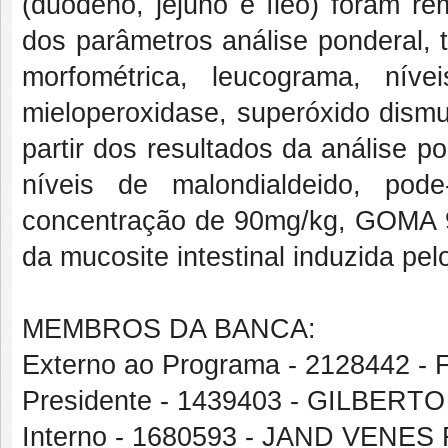
(duodeno, jejuno e íleo) foram re
dos parâmetros análise ponderal, t
morfométrica, leucograma, nívei
mieloperoxidase, superóxido dismut
partir dos resultados da análise po
níveis de malondialdeido, pod
concentração de 90mg/kg, GOMA 9
da mucosite intestinal induzida pel
MEMBROS DA BANCA:
Externo ao Programa - 2128442
Presidente - 1439403 - GILBE
Interno - 1680593 - JAND VENE