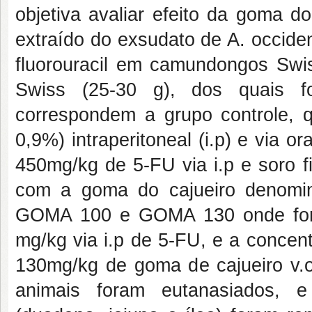
objetiva avaliar efeito da goma d
extraído do exsudato de A. occident
fluorouracil em camundongos Swis
Swiss (25-30 g), dos quais f
correspondem a grupo controle, q
0,9%) intraperitoneal (i.p) e via o
450mg/kg de 5-FU via i.p e soro fi
com a goma do cajueiro deno
GOMA 100 e GOMA 130 onde fora
mg/kg via i.p de 5-FU, e a concen
130mg/kg de goma de cajueiro v.o
animais foram eutanasiados, e