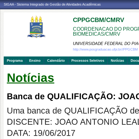
SIGAA - Sistema Integrado de Gestão de Atividades Acadêmicas
CPPGCBM/CMRV
COORDENACAO DO PROGR
BIOMEDICAS/CMRV
UNIVERSIDADE FEDERAL DO PIA
http://www.posgraduacao.ufpi.br//PPGCBM
Programa
Ensino
Calendário
Processos Seletivos
Notícias
Doc
Notícias
Banca de QUALIFICAÇÃO: JOA
Uma banca de QUALIFICAÇÃO de 
DISCENTE: JOAO ANTONIO LEA
DATA: 19/06/2017