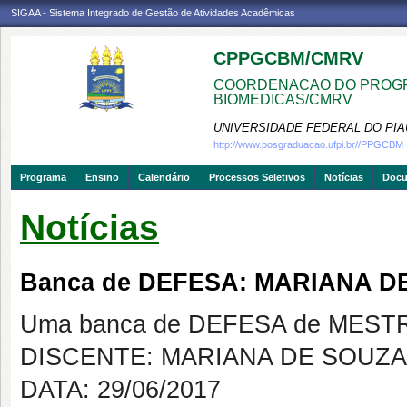
SIGAA - Sistema Integrado de Gestão de Atividades Acadêmicas
CPPGCBM/CMRV
COORDENACAO DO PROGR
BIOMEDICAS/CMRV
UNIVERSIDADE FEDERAL DO PIA
http://www.posgraduacao.ufpi.br//PPGCBM
Programa
Ensino
Calendário
Processos Seletivos
Notícias
Doc
Notícias
Banca de DEFESA: MARIANA D
Uma banca de DEFESA de MESTRAD
DISCENTE: MARIANA DE SOUZ
DATA: 29/06/2017