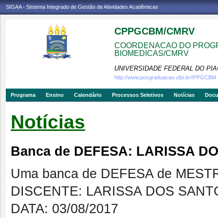
SIGAA - Sistema Integrado de Gestão de Atividades Acadêmicas
CPPGCBM/CMRV
COORDENACAO DO PROGR
BIOMEDICAS/CMRV
UNIVERSIDADE FEDERAL DO PIA
http://www.posgraduacao.ufpi.br//PPGCBM
Programa
Ensino
Calendário
Processos Seletivos
Notícias
Doc
Notícias
Banca de DEFESA: LARISSA D
Uma banca de DEFESA de MESTRAD
DISCENTE: LARISSA DOS SAN
DATA: 03/08/2017