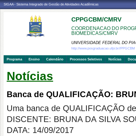
SIGAA - Sistema Integrado de Gestão de Atividades Acadêmicas
CPPGCBM/CMRV
COORDENACAO DO PROGR
BIOMEDICAS/CMRV
UNIVERSIDADE FEDERAL DO PIA
http://www.posgraduacao.ufpi.br//PPGCBM
Programa
Ensino
Calendário
Processos Seletivos
Notícias
Doc
Notícias
Banca de QUALIFICAÇÃO: BRU
Uma banca de QUALIFICAÇÃO de 
DISCENTE: BRUNA DA SILVA S
DATA: 14/09/2017