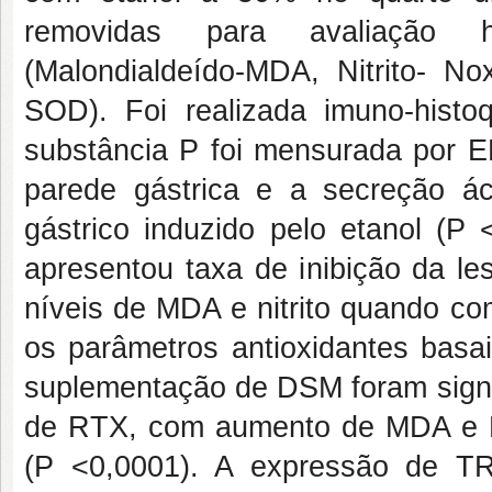
removidas para avaliação hi
(Malondialdeído-MDA, Nitrito- N
SOD). Foi realizada imuno-hist
substância P foi mensurada por E
parede gástrica e a secreção á
gástrico induzido pelo etanol (P
apresentou taxa de inibição da l
níveis de MDA e nitrito quando c
os parâmetros antioxidantes bas
suplementação de DSM foram signif
de RTX, com aumento de MDA e 
(P <0,0001). A expressão de TR