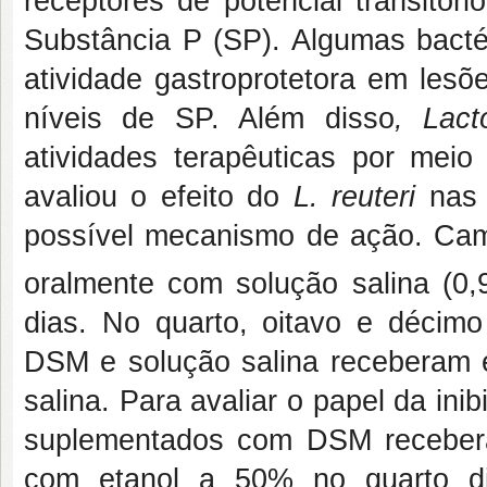
receptores de potencial transitór
Substância P (SP). Algumas bacté
atividade gastroprotetora em lesõ
níveis de SP. Além disso
, Lacto
atividades terapêuticas por mei
avaliou o efeito do
L. reuteri
nas 
possível mecanismo de ação. Cam
oralmente com solução salina (0
dias. No quarto, oitavo e décim
DSM e solução salina receberam 
salina. Para avaliar o papel da i
suplementados com DSM receberam
com etanol a 50% no quarto d