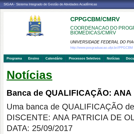
SIGAA - Sistema Integrado de Gestão de Atividades Acadêmicas
CPPGCBM/CMRV
COORDENACAO DO PROGR
BIOMEDICAS/CMRV
UNIVERSIDADE FEDERAL DO PIA
http://www.posgraduacao.ufpi.br//PPGCBM
Programa
Ensino
Calendário
Processos Seletivos
Notícias
Doc
Notícias
Banca de QUALIFICAÇÃO: ANA 
Uma banca de QUALIFICAÇÃO de 
DISCENTE: ANA PATRICIA DE O
DATA: 25/09/2017