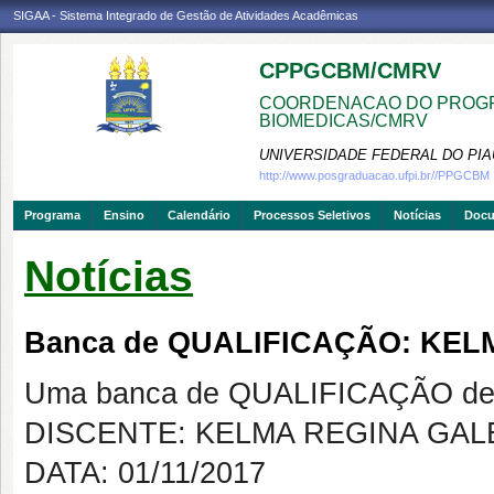
SIGAA - Sistema Integrado de Gestão de Atividades Acadêmicas
CPPGCBM/CMRV
COORDENACAO DO PROGR
BIOMEDICAS/CMRV
UNIVERSIDADE FEDERAL DO PIA
http://www.posgraduacao.ufpi.br//PPGCBM
Programa
Ensino
Calendário
Processos Seletivos
Notícias
Doc
Notícias
Banca de QUALIFICAÇÃO: KEL
Uma banca de QUALIFICAÇÃO de 
DISCENTE: KELMA REGINA GAL
DATA: 01/11/2017