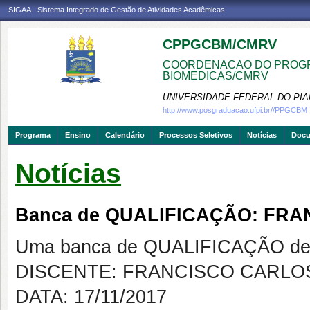
SIGAA - Sistema Integrado de Gestão de Atividades Acadêmicas
CPPGCBM/CMRV
COORDENACAO DO PROGR
BIOMEDICAS/CMRV
UNIVERSIDADE FEDERAL DO PIA
http://www.posgraduacao.ufpi.br//PPGCBM
Programa
Ensino
Calendário
Processos Seletivos
Notícias
Doc
Notícias
Banca de QUALIFICAÇÃO: FRA
Uma banca de QUALIFICAÇÃO de 
DISCENTE: FRANCISCO CARLOS
DATA: 17/11/2017