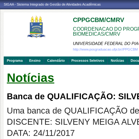
SIGAA - Sistema Integrado de Gestão de Atividades Acadêmicas
CPPGCBM/CMRV
COORDENACAO DO PROGR
BIOMEDICAS/CMRV
UNIVERSIDADE FEDERAL DO PIA
http://www.posgraduacao.ufpi.br//PPGCBM
Programa
Ensino
Calendário
Processos Seletivos
Notícias
Doc
Notícias
Banca de QUALIFICAÇÃO: SILV
Uma banca de QUALIFICAÇÃO de 
DISCENTE: SILVENY MEIGA ALV
DATA: 24/11/2017