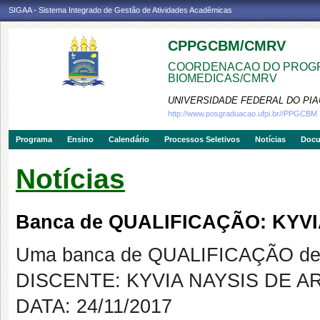
SIGAA - Sistema Integrado de Gestão de Atividades Acadêmicas
CPPGCBM/CMRV
COORDENACAO DO PROGR
BIOMEDICAS/CMRV
UNIVERSIDADE FEDERAL DO PIA
http://www.posgraduacao.ufpi.br//PPGCBM
Programa
Ensino
Calendário
Processos Seletivos
Notícias
Doc
Notícias
Banca de QUALIFICAÇÃO: KYV
Uma banca de QUALIFICAÇÃO de 
DISCENTE: KYVIA NAYSIS DE 
DATA: 24/11/2017