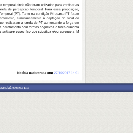
temporal ainda não foram utilizadas para verificar as
tarefa de percepção temporal. Para essa proposição,
Temporal (PT). Tanto na condição IM quanto PT foram
namômetro, simultaneamente à captação do sinal do
s que realizaram a tarefa de PT aumentando a força em
ós o tratamento com tarefas cognitivas a força aumenta
de
software
específico que substitua e/ou agregue a IM
Notícia cadastrada em:
27/10/2017 14:01
nstancia1
06/08/2026 17:26