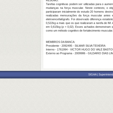
RESUMO:
Tarefas cognitivas podem ser utilizadas para o aumen
mudanças na força muscular. Neste contexto, o obje
participaram inicialmente do estudo 20 homens dest
realizadas mensurações da força muscular antes e
eletroencefalógrafo. Foi observado diferença estatis
0,522kg a mais que os que realizaram a tarefa de IM. 
em 0,615kg (p = 0,02). Esses achados demonstram qu
como um método cognitivo de fortalecimento muscular.
MEMBROS DA BANCA:
Presidente - 2092495 - SILMAR SILVA TEIXEIRA
Interno - 1761994 - VICTOR HUGO DO VALE BASTO
Externo ao Programa - 2009986 - GILDARIO DIAS LI
SIGAA | Superintend