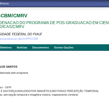
adêmicas
GCBM/CMRV
ENACAO DO PROGRAMA DE POS-GRADUACAO EM CIEN
DICAS/CMRV
SIDADE FEDERAL DO PIAUÍ
w.posgraduacao.ufpi.br//PPGCBM
Seletivos
Notícias
Documentos
Outras Opções
AUJO SANTOS
strada pelo programa.
so - UFPI
S E DA FORÇA INDUZIDA POR IMAGÉTICA MOTORA E PERCEPÇÃO TEMPORAL
s, percepção temporal e imagética motora, mapeamento cerebral.