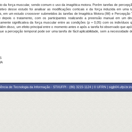
to da força muscular, sendo comum o uso da imagética motora. Porém tarefas de percepção 
tivo desse estudo foi analisar as modificações corticais e da força induzida em uma 
ros, em um estudo
croosover
submetidos às tarefas de Imagética Motora (IM) e Percepção 
 depois o tratamento, com os participantes realizando a preensão manual em um di
ticamente significativa da força muscular entre as condições (p = 0,05) com os indivíduo
Além disso, um efeito principal entre o momento antes e após a tarefa foi observado que ap
e a percepção temporal pode ser uma tarefa de fácil aplicabilidade, sem a necessidade 
S
MA
ência de Tecnologia da Informação - STI/UFPI - (86) 3215-1124 | © UFRN | sigjb04.ufpi.br.i