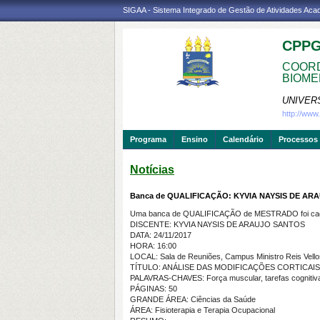
SIGAA - Sistema Integrado de Gestão de Atividades Ac
CPP
COORD
BIOME
UNIVER
http://ww
Programa
Ensino
Calendário
Processos 
Notícias
Banca de QUALIFICAÇÃO: KYVIA NAYSIS DE AR
Uma banca de QUALIFICAÇÃO de MESTRADO foi cada
DISCENTE: KYVIA NAYSIS DE ARAUJO SANTOS
DATA: 24/11/2017
HORA: 16:00
LOCAL: Sala de Reuniões, Campus Ministro Reis Vello
TÍTULO: ANÁLISE DAS MODIFICAÇÕES CORTICAI
PALAVRAS-CHAVES: Força muscular, tarefas cognitiva
PÁGINAS: 50
GRANDE ÁREA: Ciências da Saúde
ÁREA: Fisioterapia e Terapia Ocupacional