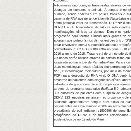
RESUMO:
Arboviroses são doenças transmitidas através de 
doenças em humanos e animais. A dengue é consid
humano, sendo endêmica em países tropicais e sub
genoma de RNA que pertence à família
Flaviviridae
e 
como principal vetor de transmissão. O DENV é class
DENV-1 a -4. A variedade de fatores relacionados
manifestações clínicas da dengue. Dentre os vários
progressão para formas clínicas mais graves da de
apontam que polimorfismos de nucleotídeo único (S
estar envolvidas com a susceptibilidade e/ou proteção
polimorfismo -1082 G/A (rs1800896) no gene IL-10 e
2016 a junho de 2018. Tratar-se-á de um estudo do ti
Os dados serão obtidos através de coletas feitas em 
localizado no município de Parnaíba-Piauí. Para a co
duas metodologias: testes rápidos imunocromatográfi
NS1, e metodologias moleculares, por meio da técn
PCR) para detecção do RNA viral. O DNA genômico
amostras de pacientes com diagnóstico clínico-labor
indivíduos do grupo controle e do grupo assintomát
através do programa estatístico
BioEstat
5.0, adotand
393 amostras de pacientes com suspeita de dengue 
DENV, 123 amostras pertencem ao grupo controle e 
pacientes apresentaram dengue sem sinais de al
pertencentes ao sexo feminino e 31% ao sexo masculi
prevalência do polimorfismo rs1800896 do gene IL
patogênese do DENV e de fatores relacionados 
epidemiológicos no Estado do Piauí.