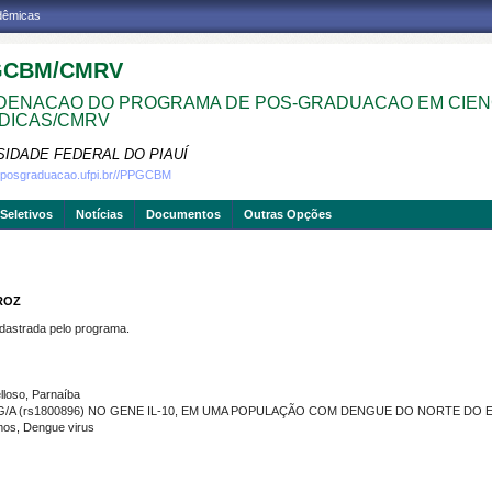
adêmicas
GCBM/CMRV
ENACAO DO PROGRAMA DE POS-GRADUACAO EM CIEN
DICAS/CMRV
SIDADE FEDERAL DO PIAUÍ
w.posgraduacao.ufpi.br//PPGCBM
Seletivos
Notícias
Documentos
Outras Opções
ROZ
strada pelo programa.
loso, Parnaíba
G/A (rs1800896) NO GENE IL-10, EM UMA POPULAÇÃO COM DENGUE DO NORTE DO 
os, Dengue virus