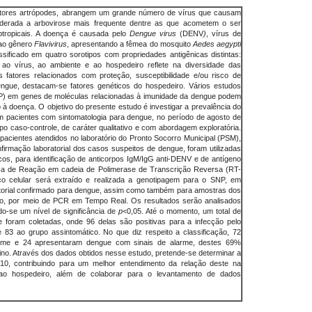
vetores artrópodes, abrangem um grande número de vírus que causam
erada a arbovirose mais frequente dentre as que acometem o ser
tropicais. A doença é causada pelo
Dengue virus
(DENV
)
, vírus de
ao gênero
Flavivirus
, apresentando a fêmea do mosquito
Aedes aegypti
ificado em quatro sorotipos com propriedades antigênicas distintas:
 ao vírus, ao ambiente e ao hospedeiro reflete na diversidade das
 fatores relacionados com proteção, susceptibilidade e/ou risco de
ngue, destacam-se fatores genéticos do hospedeiro. Vários estudos
NP) em genes de moléculas relacionadas à imunidade da dengue podem
 à doença. O objetivo do presente estudo é investigar a prevalência do
m pacientes com sintomatologia para dengue, no período de agosto de
po caso-controle, de caráter qualitativo e com abordagem exploratória.
pacientes atendidos no laboratório do Pronto Socorro Municipal (PSM),
nfirmação laboratorial dos casos suspeitos de dengue, foram utilizadas
cos, para identificação de anticorpos IgM/IgG anti-DENV e de antígeno
ica de Reação em cadeia de Polimerase de Transcrição Reversa (RT-
 celular será extraído e realizada a genotipagem para o SNP, em
atorial confirmado para dengue, assim como também para amostras dos
ico, por meio de PCR em Tempo Real.
Os resultados serão analisados
o-se um nível de significância de
p
<0,05. Até o momento, um total de
foram coletadas, onde 96 delas são positivas para a infecção pelo
83 ao grupo assintomático. No que diz respeito a classificação, 72
arme e 24 apresentaram dengue com sinais de alarme, destes 69%
no. Através dos dados obtidos nesse estudo, pretende-se determinar a
-10, contribuindo para um melhor entendimento da relação deste na
ao hospedeiro, além de colaborar para o levantamento de dados