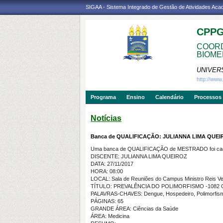
SIGAA - Sistema Integrado de Gestão de Atividades Ac
CPP
COORD
BIOME
UNIVER
http://ww
Programa
Ensino
Calendário
Processos 
Notícias
Banca de QUALIFICAÇÃO: JULIANNA LIMA QUEI
Uma banca de QUALIFICAÇÃO de MESTRADO foi cada
DISCENTE: JULIANNA LIMA QUEIROZ
DATA: 27/11/2017
HORA: 08:00
LOCAL: Sala de Reuniões do Campus Ministro Reis Vel
TÍTULO: PREVALÊNCIA DO POLIMORFISMO -1082 
PALAVRAS-CHAVES: Dengue, Hospedeiro, Polimorfism
PÁGINAS: 65
GRANDE ÁREA: Ciências da Saúde
ÁREA: Medicina