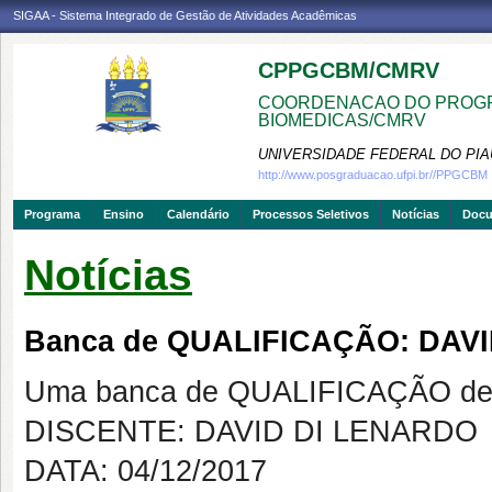
SIGAA - Sistema Integrado de Gestão de Atividades Acadêmicas
CPPGCBM/CMRV
COORDENACAO DO PROGR
BIOMEDICAS/CMRV
UNIVERSIDADE FEDERAL DO PIA
http://www.posgraduacao.ufpi.br//PPGCBM
Programa
Ensino
Calendário
Processos Seletivos
Notícias
Doc
Notícias
Banca de QUALIFICAÇÃO: DAV
Uma banca de QUALIFICAÇÃO de 
DISCENTE: DAVID DI LENARDO
DATA: 04/12/2017