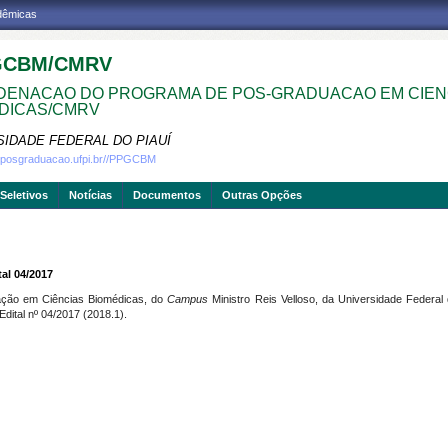
adêmicas
GCBM/CMRV
ENACAO DO PROGRAMA DE POS-GRADUACAO EM CIEN
DICAS/CMRV
SIDADE FEDERAL DO PIAUÍ
w.posgraduacao.ufpi.br//PPGCBM
Seletivos
Notícias
Documentos
Outras Opções
tal 04/2017
ção em Ciências Biomédicas, do
Campus
Ministro Reis Velloso, da Universidade Federal d
Edital nº 04/2017 (2018.1).