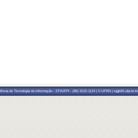
ência de Tecnologia da Informação - STI/UFPI - (86) 3215-1124 | © UFRN | sigjb05.ufpi.br.i