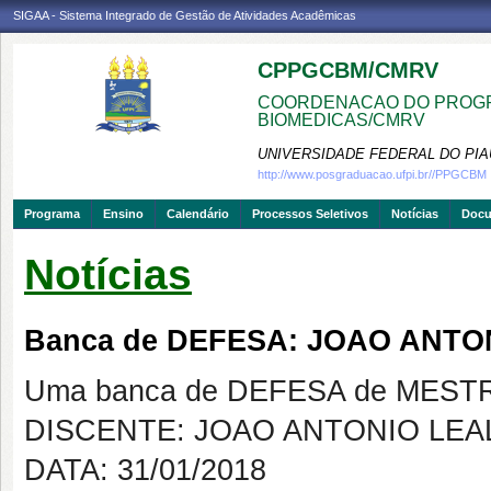
SIGAA - Sistema Integrado de Gestão de Atividades Acadêmicas
CPPGCBM/CMRV
COORDENACAO DO PROGR
BIOMEDICAS/CMRV
UNIVERSIDADE FEDERAL DO PIA
http://www.posgraduacao.ufpi.br//PPGCBM
Programa
Ensino
Calendário
Processos Seletivos
Notícias
Doc
Notícias
Banca de DEFESA: JOAO ANTO
Uma banca de DEFESA de MESTRAD
DISCENTE: JOAO ANTONIO LEA
DATA: 31/01/2018