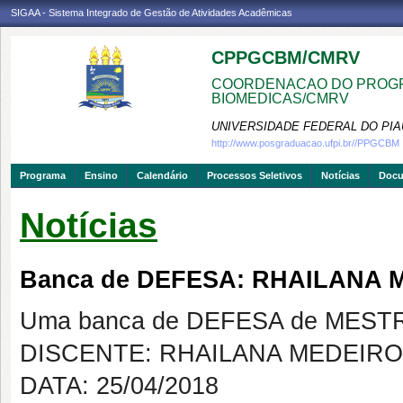
SIGAA - Sistema Integrado de Gestão de Atividades Acadêmicas
CPPGCBM/CMRV
COORDENACAO DO PROGR
BIOMEDICAS/CMRV
UNIVERSIDADE FEDERAL DO PIA
http://www.posgraduacao.ufpi.br//PPGCBM
Programa
Ensino
Calendário
Processos Seletivos
Notícias
Doc
Notícias
Banca de DEFESA: RHAILANA
Uma banca de DEFESA de MESTRAD
DISCENTE: RHAILANA MEDEIR
DATA: 25/04/2018