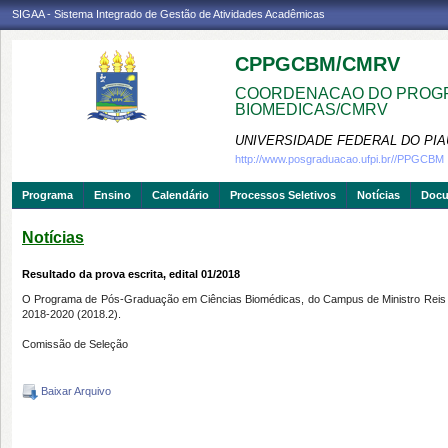
SIGAA - Sistema Integrado de Gestão de Atividades Acadêmicas
CPPGCBM/CMRV
COORDENACAO DO PROGR
BIOMEDICAS/CMRV
UNIVERSIDADE FEDERAL DO PIA
http://www.posgraduacao.ufpi.br//PPGCBM
Programa
Ensino
Calendário
Processos Seletivos
Notícias
Doc
Notícias
Resultado da prova escrita, edital 01/2018
O Programa de Pós-Graduação em Ciências Biomédicas, do Campus de Ministro Reis Vell
2018-2020 (2018.2).
Comissão de Seleção
Baixar Arquivo