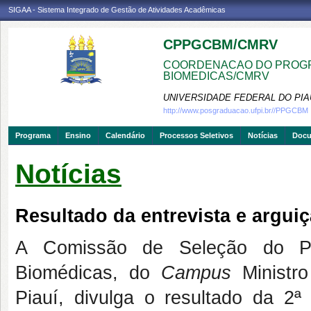
SIGAA - Sistema Integrado de Gestão de Atividades Acadêmicas
CPPGCBM/CMRV
COORDENACAO DO PROGR
BIOMEDICAS/CMRV
UNIVERSIDADE FEDERAL DO PIA
http://www.posgraduacao.ufpi.br//PPGCBM
Programa
Ensino
Calendário
Processos Seletivos
Notícias
Doc
Notícias
Resultado da entrevista e arguiç
A Comissão de Seleção do P
Biomédicas, do
Campus
Ministro
Piauí, divulga o resultado da 2ª 