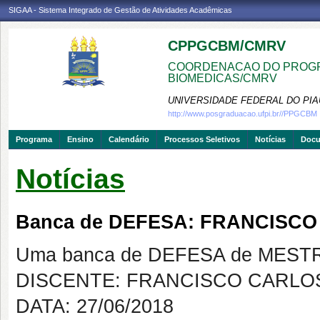
SIGAA - Sistema Integrado de Gestão de Atividades Acadêmicas
CPPGCBM/CMRV
COORDENACAO DO PROGR
BIOMEDICAS/CMRV
UNIVERSIDADE FEDERAL DO PIA
http://www.posgraduacao.ufpi.br//PPGCBM
Programa
Ensino
Calendário
Processos Seletivos
Notícias
Doc
Notícias
Banca de DEFESA: FRANCISCO
Uma banca de DEFESA de MESTRAD
DISCENTE: FRANCISCO CARLOS
DATA: 27/06/2018