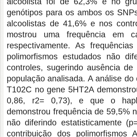
alcoolista foi de 62,3% e no gru
genótipos para os ambos os SNPs
alcoolistas de 41,6% e nos cont
mostrou uma frequência em c
respectivamente. As frequência
polimorfismos estudados não difer
controles, sugerindo ausência de
população analisada. A análise do
T102C no gene 5HT2A demonstrou q
0,86, r2= 0,73), e que o hapl
demonstrou frequência de 59,5% no
não diferindo estatisticamente (
contribuição dos polimorfism