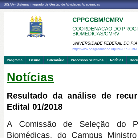
SIGAA - Sistema Integrado de Gestão de Atividades Acadêmicas
CPPGCBM/CMRV
COORDENACAO DO PROGR
BIOMEDICAS/CMRV
UNIVERSIDADE FEDERAL DO PIA
http://www.posgraduacao.ufpi.br//PPGCBM
Programa
Ensino
Calendário
Processos Seletivos
Notícias
Doc
Notícias
Resultado da análise de recur
Edital 01/2018
A Comissão de Seleção do P
Biomédicas, do Campus Ministro