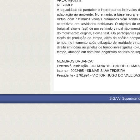
ÁREA: Medicina
RESUMO:
A capacidade de perceber e interpretar os intervalos
adaptação ao ambiente. No entanto, a base neural 
Virtual com estímulos visuais dinâmicos vêm sendo 
executivas em atividades cotidianas. O objetivo do 
(original, slow e fast) de um estímulo virtual não-i
do movimento: original, slow e fast. Os participantes
tarefa de produção do tempo, além de análise compo
tempo, no momento após utilização de realidade virtua
direito em todas as janelas de tempo investigadas (p
tempo, atuando em domínios cognitivos na faixa de se
MEMBROS DA BANCA:
Externo à Instituição - JULIANA BITTENCOURT MA
Interno - 2092495 - SILMAR SILVA TEIXEIRA
Presidente - 1761994 - VICTOR HUGO DO VALE BA
SIGAA | Superintend