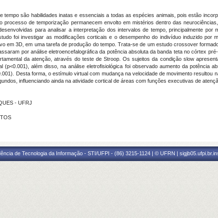
 de tempo são habilidades inatas e essenciais a todas as espécies animais, pois estão inco
e o processo de temporização permanecem envolto em mistérios dentro das neurociência
desenvolvidas para analisar a interpretação dos intervalos de tempo, principalmente po
estudo foi investigar as modificações corticais e o desempenho do indivíduo induzido p
mersivo em 3D, em uma tarefa de produção do tempo. Trata-se de um estudo crossover formado
 passaram por análise eletroencefalográfica da potência absoluta da banda teta no córtex pr
rtamental da atenção, através do teste de Stroop. Os sujeitos da condição slow apresen
l (p<0.001), além disso, na análise eletrofisiológica foi observado aumento da potência abs
<0.001). Desta forma, o estímulo virtual com mudança na velocidade de movimento resultou
gundos, influenciando ainda na atividade cortical de áreas com funções executivas de atenç
RQUES - UFRJ
STOS
ência de Tecnologia da Informação - STI/UFPI - (86) 3215-1124 | © UFRN | sigjb05.ufpi.br.i