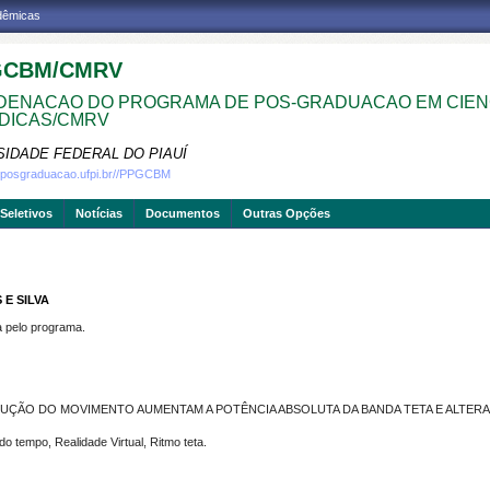
adêmicas
GCBM/CMRV
ENACAO DO PROGRAMA DE POS-GRADUACAO EM CIEN
DICAS/CMRV
SIDADE FEDERAL DO PIAUÍ
w.posgraduacao.ufpi.br//PPGCBM
Seletivos
Notícias
Documentos
Outras Opções
 E SILVA
pelo programa.
UÇÃO DO MOVIMENTO AUMENTAM A POTÊNCIA ABSOLUTA DA BANDA TETA E ALTE
tempo, Realidade Virtual, Ritmo teta.