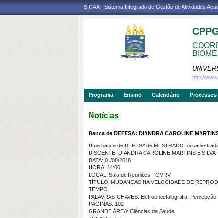
SIGAA - Sistema Integrado de Gestão de Atividades Ac
CPP
COORD
BIOME
UNIVER
http://ww
Programa
Ensino
Calendário
Processos 
Notícias
Banca de DEFESA: DIANDRA CAROLINE MARTINS
Uma banca de DEFESA de MESTRADO foi cadastrada 
DISCENTE: DIANDRA CAROLINE MARTINS E SILVA
DATA: 01/08/2018
HORA: 14:00
LOCAL: Sala de Reuniões - CMRV
TÍTULO: MUDANÇAS NA VELOCIDADE DE REPROD
TEMPO
PALAVRAS-CHAVES: Eletroencefalografia, Percepção do 
PÁGINAS: 102
GRANDE ÁREA: Ciências da Saúde