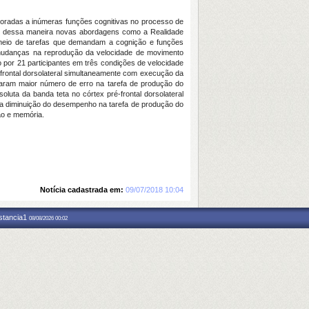
rporadas a inúmeras funções cognitivas no processo de
s, dessa maneira novas abordagens como a Realidade
r meio de tarefas que demandam a cognição e funções
or mudanças na reprodução da velocidade de movimento
 por 21 participantes em três condições de velocidade
é-frontal dorsolateral simultaneamente com execução da
taram maior número de erro na tarefa de produção do
oluta da banda teta no córtex pré-frontal dorsolateral
 na diminuição do desempenho na tarefa de produção do
ão e memória.
Notícia cadastrada em:
09/07/2018 10:04
nstancia1
08/08/2026 00:02