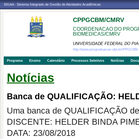
SIGAA - Sistema Integrado de Gestão de Atividades Acadêmicas
CPPGCBM/CMRV
COORDENACAO DO PROGR
BIOMEDICAS/CMRV
UNIVERSIDADE FEDERAL DO PIA
http://www.posgraduacao.ufpi.br//PPGCBM
Programa
Ensino
Calendário
Processos Seletivos
Notícias
Doc
Notícias
Banca de QUALIFICAÇÃO: HEL
Uma banca de QUALIFICAÇÃO de 
DISCENTE: HELDER BINDA PIM
DATA: 23/08/2018