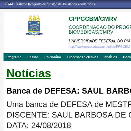
SIGAA - Sistema Integrado de Gestão de Atividades Acadêmicas
CPPGCBM/CMRV
COORDENACAO DO PROGR
BIOMEDICAS/CMRV
UNIVERSIDADE FEDERAL DO PIA
http://www.posgraduacao.ufpi.br//PPGCBM
Programa
Ensino
Calendário
Processos Seletivos
Notícias
Doc
Notícias
Banca de DEFESA: SAUL BARB
Uma banca de DEFESA de MESTRAD
DISCENTE: SAUL BARBOSA DE 
DATA: 24/08/2018