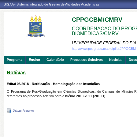
SIGAA - Sistema Integrado de Gestão de Atividades Acadêmicas
CPPGCBM/CMRV
COORDENACAO DO PROGR
BIOMEDICAS/CMRV
UNIVERSIDADE FEDERAL DO PIA
http://www.posgraduacao.ufpi.br//PPGCBM
Programa
Ensino
Calendário
Processos Seletivos
Notícias
Doc
Notícias
Edital 03/2018 - Retificação - Homologação das Inscrições
O Programa de Pós-Graduação em Ciências Biomédicas, do Campus de Ministro Reis 
referentes ao processo seletivo para o
biênio 2019-2021 (2019.1)
.
Baixar Arquivo