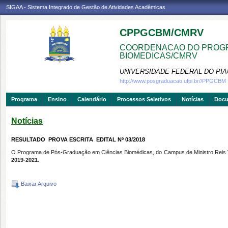
SIGAA - Sistema Integrado de Gestão de Atividades Acadêmicas
CPPGCBM/CMRV
COORDENACAO DO PROGR
BIOMEDICAS/CMRV
UNIVERSIDADE FEDERAL DO PIA
http://www.posgraduacao.ufpi.br//PPGCBM
Programa
Ensino
Calendário
Processos Seletivos
Notícias
Doc
Notícias
RESULTADO  PROVA ESCRITA  EDITAL Nº 03/2018
O Programa de Pós-Graduação em Ciências Biomédicas, do Campus de Ministro Reis Vell
2019-2021
.
Baixar Arquivo