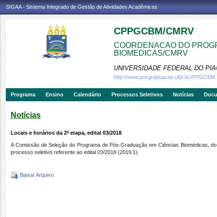
SIGAA - Sistema Integrado de Gestão de Atividades Acadêmicas
CPPGCBM/CMRV
COORDENACAO DO PROGR
BIOMEDICAS/CMRV
UNIVERSIDADE FEDERAL DO PIA
http://www.posgraduacao.ufpi.br//PPGCBM
Programa
Ensino
Calendário
Processos Seletivos
Notícias
Doc
Notícias
Locais e horários da 2ª etapa, edital 03/2018
A Comissão de Seleção do Programa de Pós-Graduação em Ciências Biomédicas, do Cam
processo seletivo referente ao edital 03/2018 (2019.1).
Baixar Arquivo