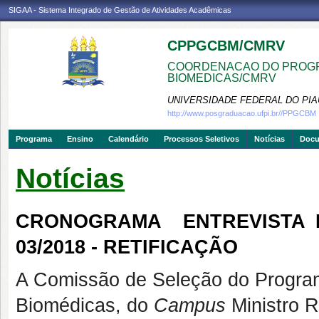
SIGAA - Sistema Integrado de Gestão de Atividades Acadêmicas
CPPGCBM/CMRV
COORDENACAO DO PROGR
BIOMEDICAS/CMRV
UNIVERSIDADE FEDERAL DO PIA
http://www.posgraduacao.ufpi.br//PPGCBM
Programa
Ensino
Calendário
Processos Seletivos
Notícias
Doc
Notícias
CRONOGRAMA  ENTREVISTA 
03/2018 - RETIFICAÇÃO
A Comissão de Seleção do Progra
Biomédicas, do
Campus
Ministro R