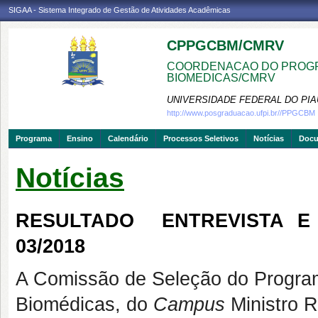
SIGAA - Sistema Integrado de Gestão de Atividades Acadêmicas
CPPGCBM/CMRV
COORDENACAO DO PROGR
BIOMEDICAS/CMRV
UNIVERSIDADE FEDERAL DO PIA
http://www.posgraduacao.ufpi.br//PPGCBM
Programa
Ensino
Calendário
Processos Seletivos
Notícias
Doc
Notícias
RESULTADO  ENTREVISTA E
03/2018
A Comissão de Seleção do Progra
Biomédicas, do
Campus
Ministro R