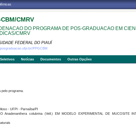
adêmicas
GCBM/CMRV
ENACAO DO PROGRAMA DE POS-GRADUACAO EM CIEN
DICAS/CMRV
SIDADE FEDERAL DO PIAUÍ
w.posgraduacao.ufpi.br//PPGCBM
Seletivos
Notícias
Documentos
Outras Opções
pelo programa.
loso - UFPI - Parnaíba/PI
 Anadenanthera colubrina (Vell.) EM MODELO EXPERIMENTAL DE MUCOSITE 
aturais