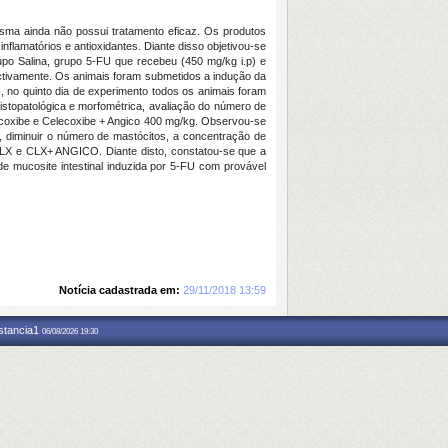
esma ainda não possui tratamento eficaz. Os produtos
nflamatórios e antioxidantes. Diante disso objetivou-se
rupo Salina, grupo 5-FU que recebeu (450 mg/kg i.p) e
ctivamente. Os animais foram submetidos a indução da
, no quinto dia de experimento todos os animais foram
istopatológica e morfométrica, avaliação do número de
lecoxibe e Celecoxibe + Angico 400 mg/kg. Observou-se
, diminuir o número de mastócitos, a concentração de
 CLX e CLX+ ANGICO. Diante disto, constatou-se que a
de mucosite intestinal induzida por 5-FU com provável
Notícia cadastrada em:
29/11/2018 13:59
nstancia1
06/08/2026 19:30