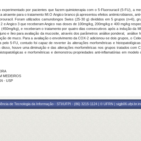
mum experimentado por pacientes que fazem quimioterapia com o 5-Fluorouracil (5-FU), a m
 atraente para o tratamento MI.O Angico branco já apresentou efeitos antimicrobianos, anti-i
luorouracil. Foram utilizados camundongos Swiss (25-30 g) divididos em 5 grupos (n=6), g
ico 2 e Angico 3 que receberam Angico nas doses de 100mg/kg, 200mg/kg e 400 mg/kg respe
U (450mg/kg), e receberam o tratamento por quatro dias consecutivos após a indução da MI
uno e íleo para avaliação da mucosite, através dos parâmetros análise ponderal, análise h
odução de muco. Para a avaliação o envolvimento da COX-2 adicionou-se dois grupos, o Ce
pelo 5-FU, contudo foi capaz de reverter às alterações morfométricas e histopatológicas
ém disso, houve uma diminuição e das alterações morfométricas nos grupos tratados com
histopatológicas e morfométricas e demonstrou propriedades anti-inflamatórias em modelo 
EIRA
LIM MEDEIROS
AN - USP
ência de Tecnologia da Informação - STI/UFPI - (86) 3215-1124 | © UFRN | sigjb06.ufpi.br.i