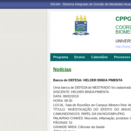
SIGAA - Sistema Integrado de Gestão de Atividades Ac
CPP
COORD
BIOME
UNIVER
http://ww
Programa
Ensino
Calendário
Processos 
Notícias
Banca de DEFESA: HELDER BINDA PIMENTA
Uma banca de DEFESA de MESTRADO foi cadastrada 
DISCENTE: HELDER BINDA PIMENTA
DATA: 08/02/2019
HORA: 08:30
LOCAL: Sala de Reuniões do Campus Ministro Reis Vel
TÍTULO: INVESTIGAÇÃO DO EFEITO DO ANGICO
CAMUNDONGOS: PAPEL DA VIA NO/GMPc/PKG
PALAVRAS-CHAVES: Mucosite, inflamação, produtos n
PÁGINAS: 51
GRANDE ÁREA: Ciências da Saúde