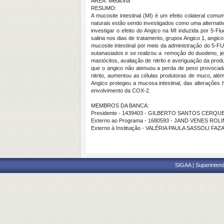
ÁREA: Medicina
RESUMO:
A mucosite intestinal (MI) é um efeito colateral co
naturais estão sendo investigados como uma alternativa
investigar o efeito do Angico na MI induzida por 5-F
salina nos dias de tratamento, grupos Angico 1, ang
mucosite intestinal por meio da administração do 5-F
eutanasiados e se realizou a remoção do duodeno, jej
mastócitos, avaliação de nitrito e averiguação da pr
que o angico não atenuou a perda de peso provocada 
nitrito, aumentou as células produtoras de muco, al
Angico protegeu a mucosa intestinal, das alterações 
envolvimento da COX-2.
MEMBROS DA BANCA:
Presidente - 1439403 - GILBERTO SANTOS CERQU
Externo ao Programa - 1680593 - JAND VENES RO
Externo à Instituição - VALÉRIA PAULA SASSOLI FAZ
SIGAA | Superintend