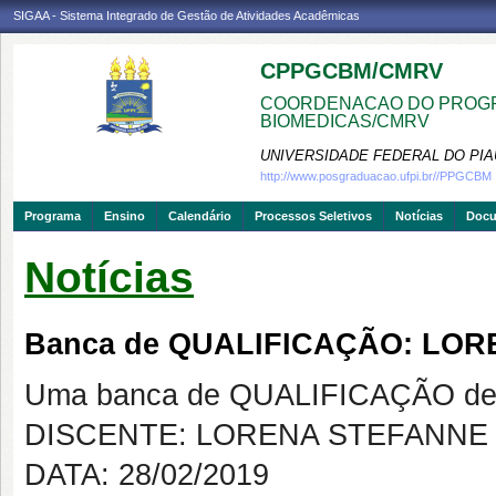
SIGAA - Sistema Integrado de Gestão de Atividades Acadêmicas
CPPGCBM/CMRV
COORDENACAO DO PROGR
BIOMEDICAS/CMRV
UNIVERSIDADE FEDERAL DO PIA
http://www.posgraduacao.ufpi.br//PPGCBM
Programa
Ensino
Calendário
Processos Seletivos
Notícias
Doc
Notícias
Banca de QUALIFICAÇÃO: LOR
Uma banca de QUALIFICAÇÃO de 
DISCENTE: LORENA STEFANNE 
DATA: 28/02/2019