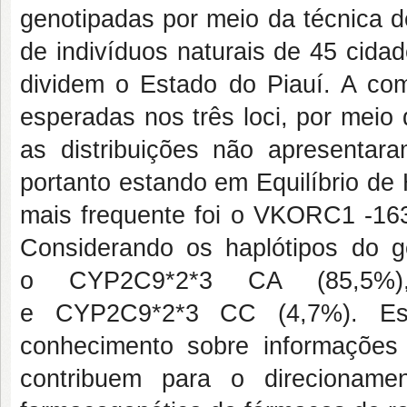
genotipadas por meio da técnica
de indivíduos naturais de 45 cida
dividem o Estado do Piauí. A co
esperadas nos três loci, por meio
as distribuições não apresentara
portanto estando em Equilíbrio de
mais frequente foi o
VKORC1
-16
Considerando os haplótipos do 
o
CYP2C9*2*3
CA (85,5%)
e
CYP2C9*2*3
CC (4,7%). Es
conhecimento sobre informaçõe
contribuem para o direcioname