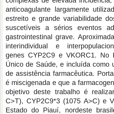
complexas de elevada incidência,
anticoagulante largamente utiliza
estreito e grande variabilidade d
suscetíveis a sérios eventos a
gastrointestinal grave. Aproxima
interindividual e interpopula
genes
CYP2C9
e
VKORC1.
No B
Único de Saúde, e incluída como
de assistência farmacêutica. Port
é miscigenada e que a farmacogené
objetivo deste trabalho é reali
C>T),
CYP2C9*3
(1075 A>C) e
Estado do Piauí, nordeste bras