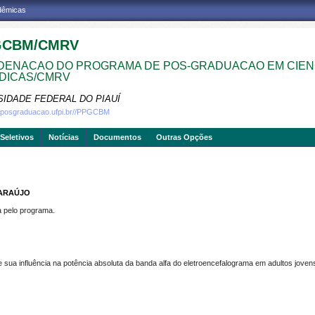
adêmicas
GCBM/CMRV
ENACAO DO PROGRAMA DE POS-GRADUACAO EM CIEN
DICAS/CMRV
SIDADE FEDERAL DO PIAUÍ
w.posgraduacao.ufpi.br//PPGCBM
Seletivos
Notícias
Documentos
Outras Opções
 ARAÚJO
pelo programa.
sua influência na potência absoluta da banda alfa do eletroencefalograma em adultos joven