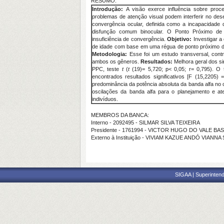
RESUMO:
Introdução:
A visão exerce influência sobre proc
problemas de atenção visual podem interferir no des
convergência ocular, definida como a incapacidade
disfunção comum binocular. O Ponto Próximo de 
insuficiência de convergência.
Objetivo:
Investigar a
de idade com base em uma régua de ponto próximo de
Metodologia:
Esse foi um estudo transversal, contr
ambos os gêneros.
Resultados:
Melhora geral dos si
PPC, teste
t
(
t
(19)= 5,720; p< 0,05; r= 0,795). O
encontrados resultados significativos [F (15,2205)
predominância da potência absoluta da banda alfa no 
oscilações da banda alfa para o planejamento e ate
indivíduos.
MEMBROS DA BANCA:
Interno - 2092495 - SILMAR SILVA TEIXEIRA
Presidente - 1761994 - VICTOR HUGO DO VALE BA
Externo à Instituição - VIVIAM KAZUE ANDÓ VIANNA
SIGAA | Superintend