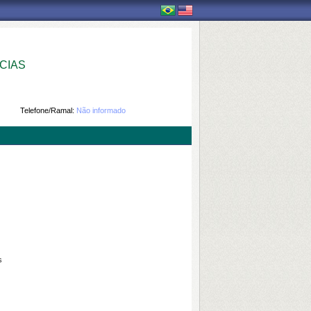
CIAS
Telefone/Ramal:
Não informado
s