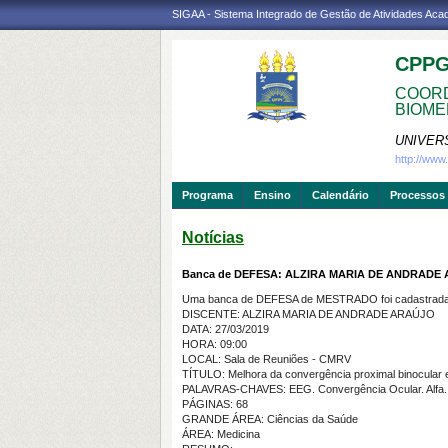
SIGAA - Sistema Integrado de Gestão de Atividades Ac
CPP
COORD
BIOME
UNIVER
http://ww
Programa
Ensino
Calendário
Processos 
Notícias
Banca de DEFESA: ALZIRA MARIA DE ANDRADE
Uma banca de DEFESA de MESTRADO foi cadastrada 
DISCENTE: ALZIRA MARIA DE ANDRADE ARAÚJO
DATA: 27/03/2019
HORA: 09:00
LOCAL: Sala de Reuniões - CMRV
TÍTULO: Melhora da convergência proximal binocular e 
PALAVRAS-CHAVES: EEG. Convergência Ocular. Alfa.
PÁGINAS: 68
GRANDE ÁREA: Ciências da Saúde
ÁREA: Medicina