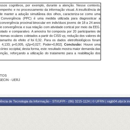
essos cognitivos, por exemplo, durante a atenção. Nesse contexto,
empenho e no processamento da informação visual. A insuficiência de
 de manter a adução simultânea dos olhos, caracteriza-se como uma
Convergência (PPC) é uma medida utilizada para diagnosticar a
 convergência proximal binocular em indivíduos jovens de 18 a 24 anos
 convergência e sua relação com atividade cortical por meio da EEG.
olado e comparativo. A amostra foi composta por 20 participantes de
ntomas oculares coletados a partir do CISS vp, redução dos valores do
 tamanho do efeito
d
foi 0,32. Para os dados eletrofisiológicos foram
 = 4,133; p<0,005, ɳ2p=0,027; Poder=0,802].
Conclusão:
Houve uma
córtex occipital, desta forma, este resultado mostra maior demanda das
nção, reforçando a utilização do tratamento para a reabilitação dos
STOS
 SECIN - UERJ
ência de Tecnologia da Informação - STI/UFPI - (86) 3215-1124 | © UFRN | sigjb04.ufpi.br.i