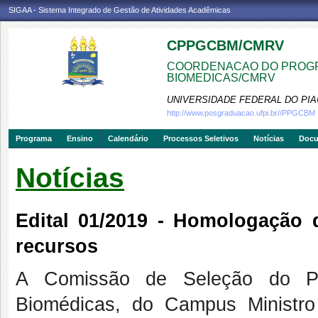
SIGAA - Sistema Integrado de Gestão de Atividades Acadêmicas
CPPGCBM/CMRV
COORDENACAO DO PROGR
BIOMEDICAS/CMRV
UNIVERSIDADE FEDERAL DO PIA
http://www.posgraduacao.ufpi.br//PPGCBM
Programa
Ensino
Calendário
Processos Seletivos
Notícias
Doc
Notícias
Edital 01/2019 - Homologação 
recursos
A Comissão de Seleção do P
Biomédicas, do Campus Ministro